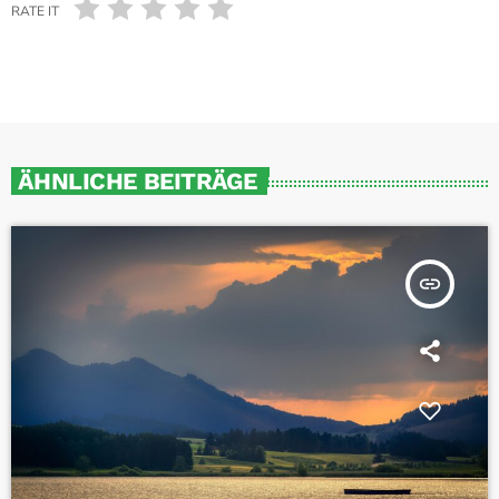
RATE IT
ÄHNLICHE BEITRÄGE
insert_link