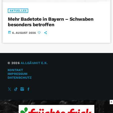
AKTUELLES
Mehr Badetote in Bayern – Schwaben
besonders betroffen
today
6. AUGUST 2026
© 2026
ALLGÄUHIT E.K.
KONTAKT
IMPRESSUM
DATENSCHUTZ
X