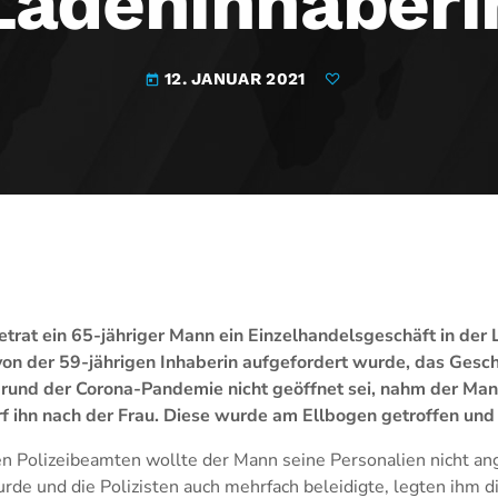
Ladeninhaberi
12. JANUAR 2021
today
rat ein 65-jähriger Mann ein Einzelhandelsgeschäft in der 
von der 59-jährigen Inhaberin aufgefordert wurde, das Gesc
grund der Corona-Pandemie nicht geöffnet sei, nahm der Man
 ihn nach der Frau. Diese wurde am Ellbogen getroffen und l
en Polizeibeamten wollte der Mann seine Personalien nicht a
rde und die Polizisten auch mehrfach beleidigte, legten ihm 