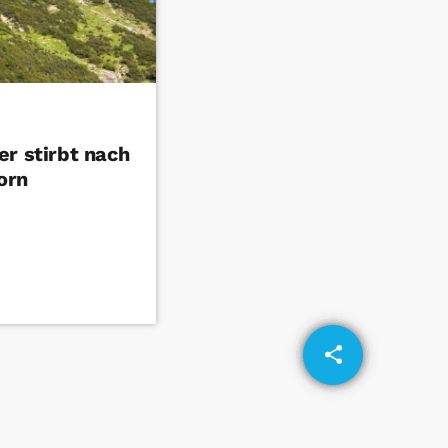
r stirbt nach
orn
share
email