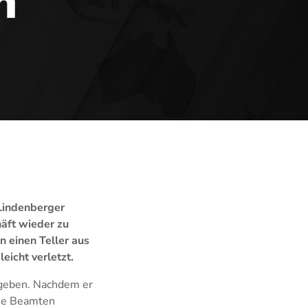
n
Lindenberger
häft wieder zu
n einen Teller aus
eicht verletzt.
ngeben. Nachdem er
die Beamten