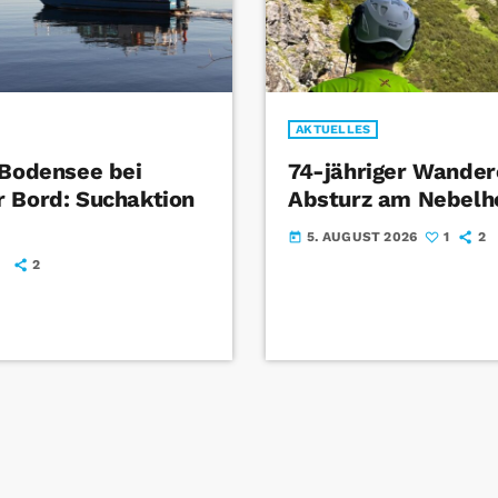
AKTUELLES
 Bodensee bei
74-jähriger Wandere
 Bord: Suchaktion
Absturz am Nebelh
5. AUGUST 2026
1
2
today
2