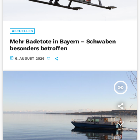
AKTUELLES
Mehr Badetote in Bayern – Schwaben
besonders betroffen
today
6. AUGUST 2026
insert_link