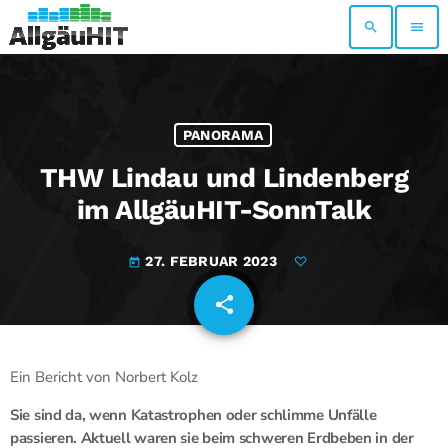
search
menu
PANORAMA
THW Lindau und Lindenberg
im AllgäuHIT-SonnTalk
27. FEBRUAR 2023
today
share
email
Ein Bericht von Norbert Kolz
Sie sind da, wenn Katastrophen oder schlimme Unfälle
passieren. Aktuell waren sie beim schweren Erdbeben in der