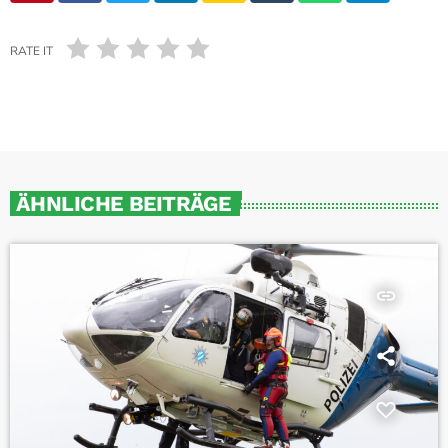
RATE IT
ÄHNLICHE BEITRÄGE
insert_link