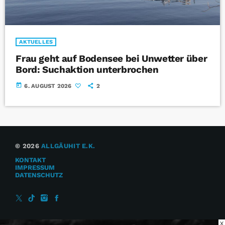
AKTUELLES
Frau geht auf Bodensee bei Unwetter über
Bord: Suchaktion unterbrochen
today
6. AUGUST 2026
2
© 2026
ALLGÄUHIT E.K.
KONTAKT
IMPRESSUM
DATENSCHUTZ
X