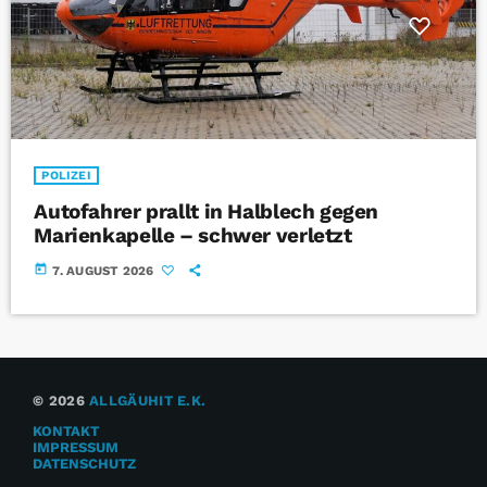
POLIZEI
Autofahrer prallt in Halblech gegen
Marienkapelle – schwer verletzt
today
7. AUGUST 2026
© 2026
ALLGÄUHIT E.K.
KONTAKT
IMPRESSUM
DATENSCHUTZ