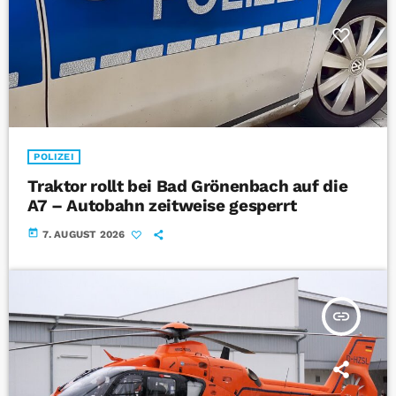
POLIZEI
Traktor rollt bei Bad Grönenbach auf die
A7 – Autobahn zeitweise gesperrt
today
7. AUGUST 2026
insert_link