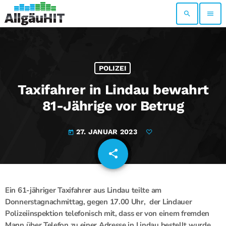
search
menu
POLIZEI
Taxifahrer in Lindau bewahrt
81-Jährige vor Betrug
27. JANUAR 2023
today
share
email
Ein 61-jähriger Taxifahrer aus Lindau teilte am
Donnerstagnachmittag, gegen 17.00 Uhr, der Lindauer
Polizeiinspektion telefonisch mit, dass er von einem fremden
Mann über Telefon zu einer Adresse in Lindau bestellt wurde.