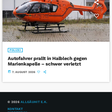
POLIZEI
Autofahrer prallt in Halblech gegen
Marienkapelle – schwer verletzt
today
7. AUGUST 2026
© 2026
ALLGÄUHIT E.K.
KONTAKT