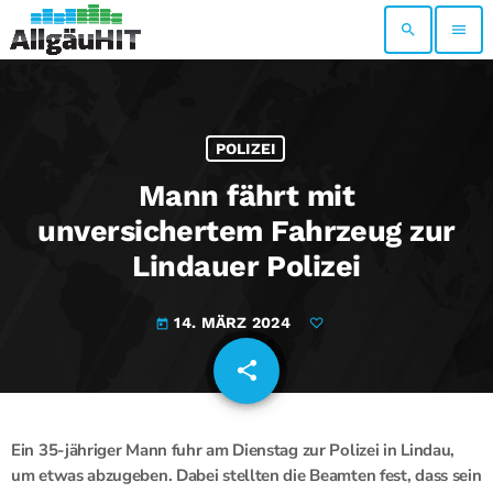
search
menu
POLIZEI
Mann fährt mit
unversichertem Fahrzeug zur
Lindauer Polizei
14. MÄRZ 2024
today
share
email
Ein 35-jähriger Mann fuhr am Dienstag zur Polizei in Lindau,
um etwas abzugeben. Dabei stellten die Beamten fest, dass sein