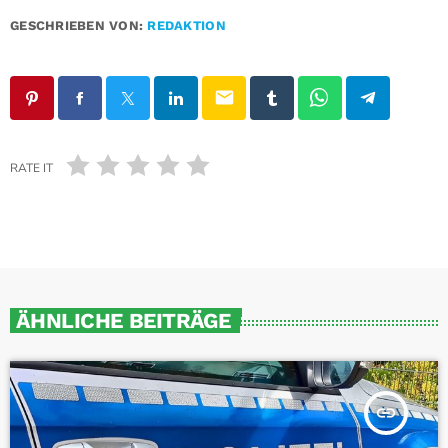
GESCHRIEBEN VON:
REDAKTION
email
RATE IT
ÄHNLICHE BEITRÄGE
insert_link