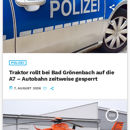
POLIZEI
Traktor rollt bei Bad Grönenbach auf die
A7 – Autobahn zeitweise gesperrt
today
7. AUGUST 2026
insert_link