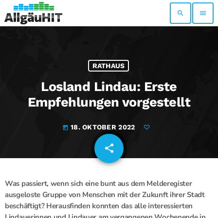
search
menu
RATHAUS
Losland Lindau: Erste
Empfehlungen vorgestellt
18. OKTOBER 2022
today
share
email
Was passiert, wenn sich eine bunt aus dem Melderegister
ausgeloste Gruppe von Menschen mit der Zukunft ihrer Stadt
beschäftigt? Herausfinden konnten das alle interessierten
Lindauerinnen und Lindauer am vergangenen Wochenende in