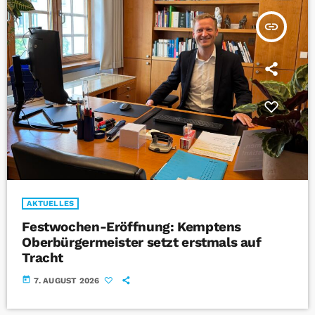
insert_link
AKTUELLES
Festwochen-Eröffnung: Kemptens
Oberbürgermeister setzt erstmals auf
Tracht
today
7. AUGUST 2026