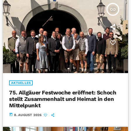
insert_link
AKTUELLES
75. Allgäuer Festwoche eröffnet: Schoch
stellt Zusammenhalt und Heimat in den
Mittelpunkt
today
8. AUGUST 2026