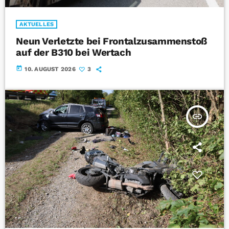
AKTUELLES
Neun Verletzte bei Frontalzusammenstoß
auf der B310 bei Wertach
today
10. AUGUST 2026
3
insert_link