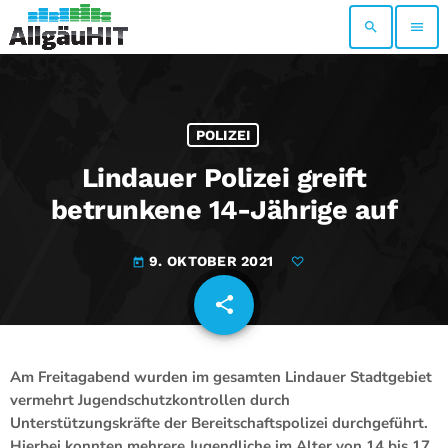
search
menu
POLIZEI
Lindauer Polizei greift
betrunkene 14-Jährige auf
9. OKTOBER 2021
today
share
email
Am Freitagabend wurden im gesamten Lindauer Stadtgebiet
vermehrt Jugendschutzkontrollen durch
Unterstützungskräfte der Bereitschaftspolizei durchgeführt.
Hierbei konnten mehrere Jugendliche im Alter von 14 bis 17