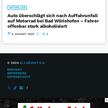
AKTUELLES
Auto überschlägt sich nach Auffahrunfall
auf Motorrad bei Bad Wörishofen – Fahrer
offenbar stark alkoholisiert
today
9. AUGUST 2026
2
© 2026
ALLGÄUHIT E.K.
KONTAKT
IMPRESSUM
DATENSCHUTZ
X