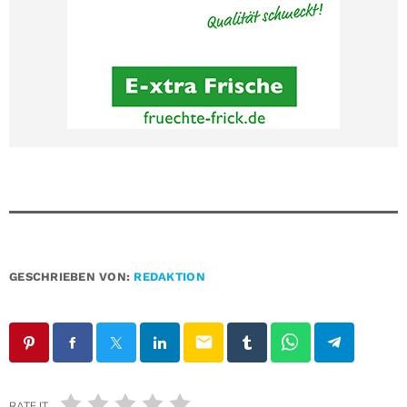
GESCHRIEBEN VON:
REDAKTION
email
RATE IT