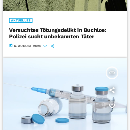
AKTUELLES
Versuchtes Tötungsdelikt in Buchloe:
Polizei sucht unbekannten Täter
today
6. AUGUST 2026
insert_link