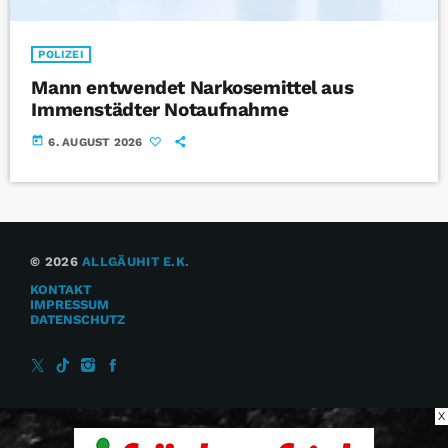
POLIZEI
Mann entwendet Narkosemittel aus
Immenstädter Notaufnahme
today
6. AUGUST 2026
© 2026
ALLGÄUHIT E.K.
KONTAKT
IMPRESSUM
DATENSCHUTZ
X