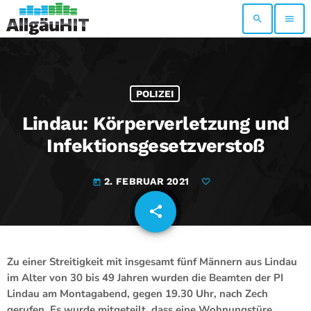
search
menu
POLIZEI
Lindau: Körperverletzung und
Infektionsgesetzverstoß
2. FEBRUAR 2021
today
share
email
Zu einer Streitigkeit mit insgesamt fünf Männern aus Lindau
im Alter von 30 bis 49 Jahren wurden die Beamten der PI
Lindau am Montagabend, gegen 19.30 Uhr, nach Zech
gerufen. Es wurde mitgeteilt, dass eine Wohnungstüre