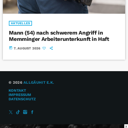
AKTUELLES
Mann (54) nach schwerem Angriff in
Memminger Arbeiterunterkunft in Haft
today
7. AUGUST 2026
© 2026
ALLGÄUHIT E.K.
KONTAKT
IMPRESSUM
DATENSCHUTZ
X