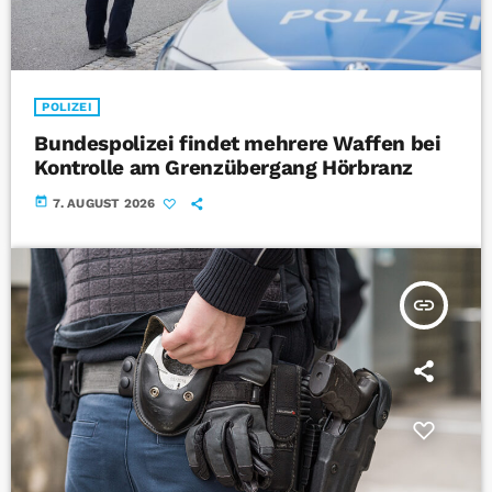
POLIZEI
Bundespolizei findet mehrere Waffen bei
Kontrolle am Grenzübergang Hörbranz
today
7. AUGUST 2026
insert_link