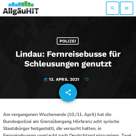
search
menu
POLIZEI
Lindau: Fernreisebusse für
Schleusungen genutzt
13. APRIL 2021
today
share
email
Am vergangenen Wochenende (10./11. April) hat die
Bundespolizei am Grenzübergang Hörbranz acht syrische
Staatsbürger festgestellt, die versucht hatten, in
Fernreisebussen unerlaubt nach Deutschland einzureisen. Zwei