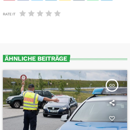
RATE IT
ÄHNLICHE BEITRÄGE
insert_link