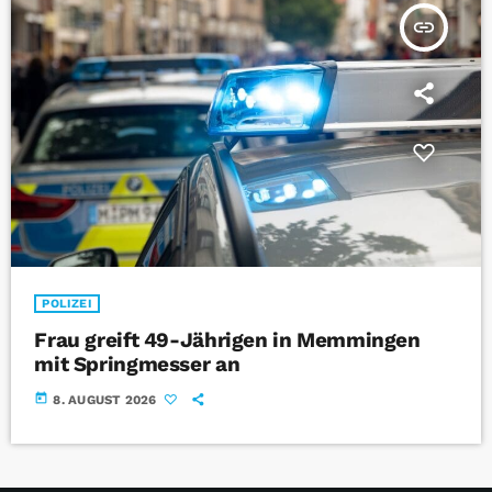
insert_link
POLIZEI
Frau greift 49-Jährigen in Memmingen
mit Springmesser an
today
8. AUGUST 2026