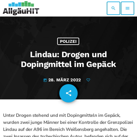
search
menu
POLIZEI
Lindau: Drogen und
Dopingmittel im Gepäck
28. MÄRZ 2022
today
share
email
Unter Drogen stehend und mit Dopingmitteln im Gepäck,
wurden zwei junge Männer bei einer Kontrolle der Grenzpolizei
Lindau auf der A96 im Bereich Weißensberg angehalten. Die
zwei Insassen des tschechischen Autos, befanden sich auf der