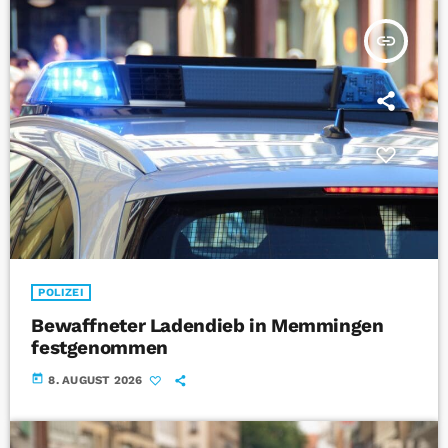
insert_link
POLIZEI
Bewaffneter Ladendieb in Memmingen
festgenommen
today
8. AUGUST 2026