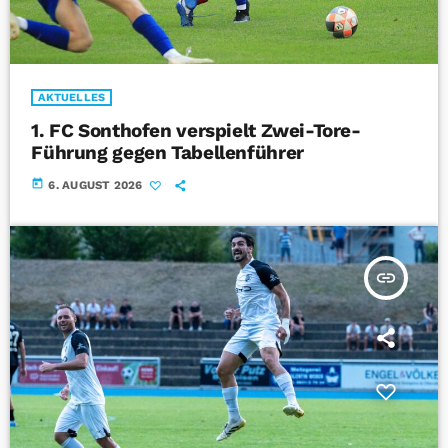
AKTUELLES
1. FC Sonthofen verspielt Zwei-Tore-
Führung gegen Tabellenführer
today
6. AUGUST 2026
insert_link