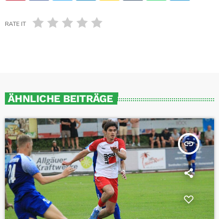
RATE IT
ÄHNLICHE BEITRÄGE
insert_link