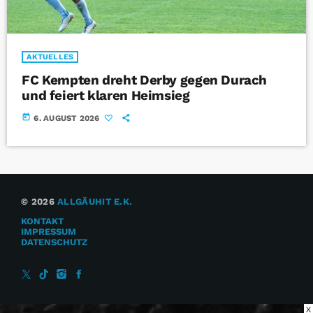
AKTUELLES
FC Kempten dreht Derby gegen Durach
und feiert klaren Heimsieg
today
6. AUGUST 2026
© 2026
ALLGÄUHIT E.K.
KONTAKT
IMPRESSUM
DATENSCHUTZ
X