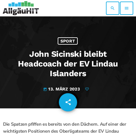
search
menu
SPORT
John Sicinski bleibt
Headcoach der EV Lindau
Islanders
13. MÄRZ 2023
today
share
email
Die Spatzen pfiffen es bereits von den Dächern. Auf einer der
wichtigsten Positionen des Oberligateams der EV Lindau