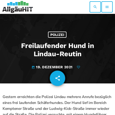
search
menu
POLIZEI
Freilaufender Hund in
Lindau-Reutin
19. DEZEMBER 2021
today
share
email
Gestern erreichten die Polizei Lindau mehrere Anrufe bezüglich
eines frei laufenden Schäferhundes. Der Hund lief im Bereich
Kemptener Straße und der Ludwig-Kick-Straße immer wieder
auf die Straße. Die Polizei versuchte, mit einem Hundeführer