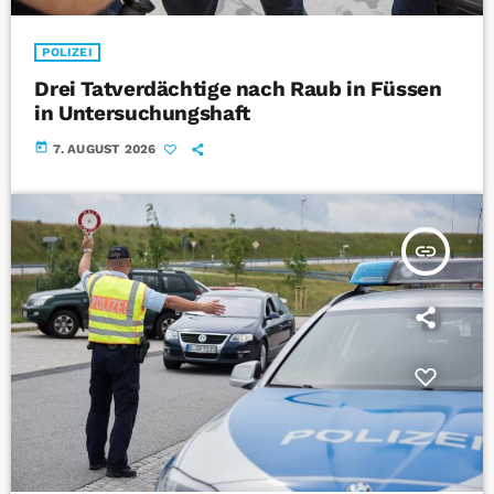
POLIZEI
Drei Tatverdächtige nach Raub in Füssen
in Untersuchungshaft
today
7. AUGUST 2026
insert_link