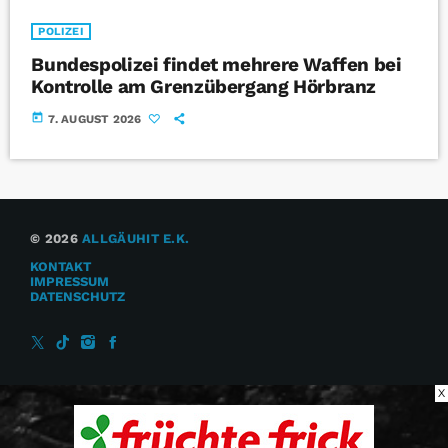
POLIZEI
Bundespolizei findet mehrere Waffen bei
Kontrolle am Grenzübergang Hörbranz
today
7. AUGUST 2026
© 2026
ALLGÄUHIT E.K.
KONTAKT
IMPRESSUM
DATENSCHUTZ
X