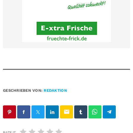
GESCHRIEBEN VON:
REDAKTION
email
RATE IT