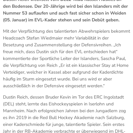
den Bodensee. Der 20-Jährige wird bei den Islanders mit der
Nummer 53 auflaufen und auch fast sicher schon in Weiden
(05. Januar) im EVL-Kader stehen und sein Debüt geben.
Mit der Verpflichtung des talentierten Abwehrspielers bekommt
Headcoach Stefan Wiedmaier mehr Variabilität in der
Besetzung und Zusammenstellung der Defensivreihen. „Ich
freue mich, dass Dustin sich für den EVL entschieden hat“
kommentierte der Sportliche Leiter der Islanders, Sascha Paul,
die Verpflichtung von Reich „Er ist ein klassischer Stay at Home
Verteidiger, welcher in Kassel aber aufgrund der Kaderdichte
häufig im Sturm eingesetzt wurde. Bei uns wird er aber
ausschließlich in der Defensive eingesetzt werden.“
Dustin Reich, dessen Bruder Kevin im Tor des ERC Ingolstadt
(DEL) steht, lernte das Eishockeyspielen in Iserlohn und
Mannheim. Nach erfolgreichen Jahren bei den Jungadlern zog
es ihn 2019 in die Red Bull Hockey Akademie nach Salzburg,
einer Kaderschmiede für junge, talentierte Spieler. Sein erstes
Jahr in der RB-Akademie verbrachte er überwiegend im DHL-