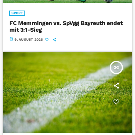
SPORT
FC Memmingen vs. SpVgg Bayreuth endet
mit 3:1-Sieg
today
9. AUGUST 2026
insert_link