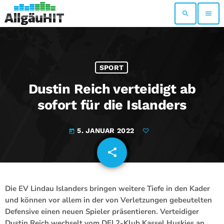
search
menu
SPORT
Dustin Reich verteidigt ab
sofort für die Islanders
5. JANUAR 2022
today
share
email
Die EV Lindau Islanders bringen weitere Tiefe in den Kader
und können vor allem in der von Verletzungen gebeutelten
Defensive einen neuen Spieler präsentieren. Verteidiger
Dustin Reich wechselt vom DEL2-Klub Kassel Huskies an