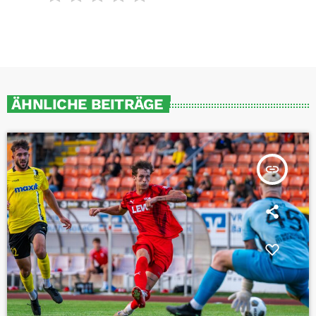
ÄHNLICHE BEITRÄGE
insert_link