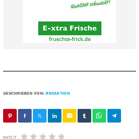
GESCHRIEBEN VON:
REDAKTION
email
RATE IT