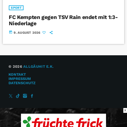
SPORT
FC Kempten gegen TSV Rain endet mit 1:3-
Niederlage
today
9. AUGUST 2026
© 2026
ALLGÄUHIT E.K.
KONTAKT
IMPRESSUM
DATENSCHUTZ
X