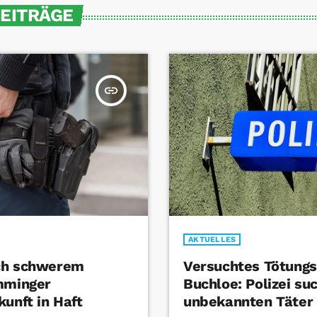
BEITRÄGE
insert_link
AKTUELLES
ch schwerem
Versuchtes Tötungsd
mminger
Buchloe: Polizei su
kunft in Haft
unbekannten Täter