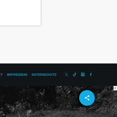
KT
IMPRESSUM
DATENSCHUTZ
X
share
email