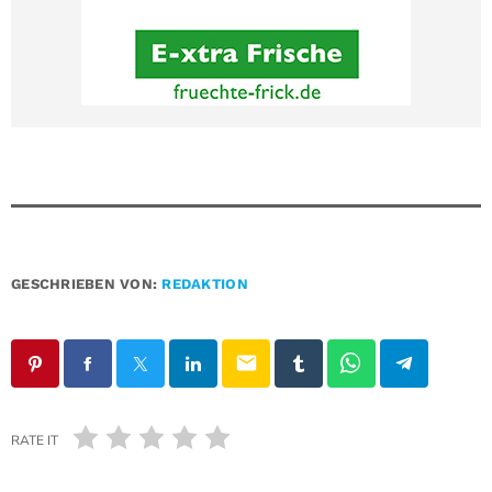
GESCHRIEBEN VON:
REDAKTION
email
RATE IT