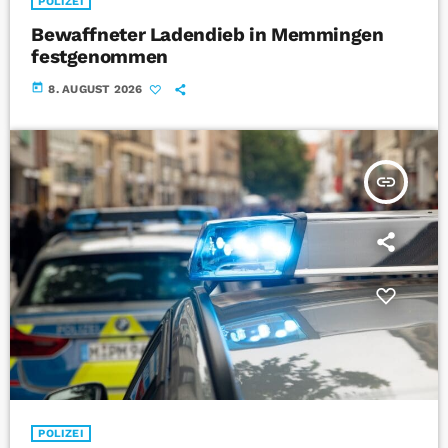
POLIZEI
Bewaffneter Ladendieb in Memmingen
festgenommen
today
8. AUGUST 2026
insert_link
POLIZEI