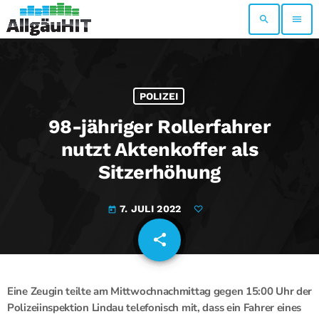
search
menu
POLIZEI
98-jähriger Rollerfahrer
nutzt Aktenkoffer als
Sitzerhöhung
7. JULI 2022
today
share
email
Eine Zeugin teilte am Mittwochnachmittag gegen 15:00 Uhr der
Polizeiinspektion Lindau telefonisch mit, dass ein Fahrer eines