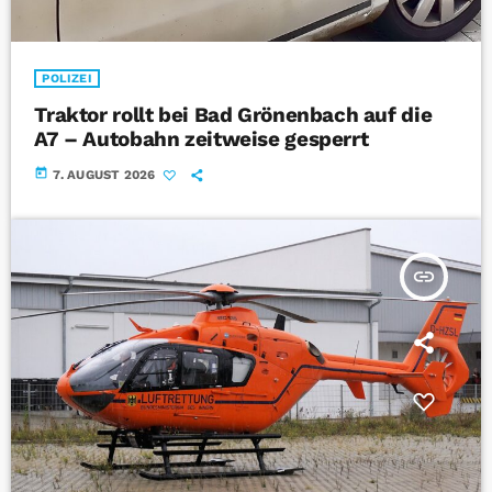
POLIZEI
Traktor rollt bei Bad Grönenbach auf die
A7 – Autobahn zeitweise gesperrt
today
7. AUGUST 2026
insert_link