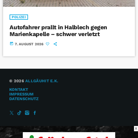
POLIZEI
Autofahrer prallt in Halblech gegen
Marienkapelle – schwer verletzt
today
7. AUGUST 2026
© 2026
ALLGÄUHIT E.K.
KONTAKT
IMPRESSUM
DATENSCHUTZ
X