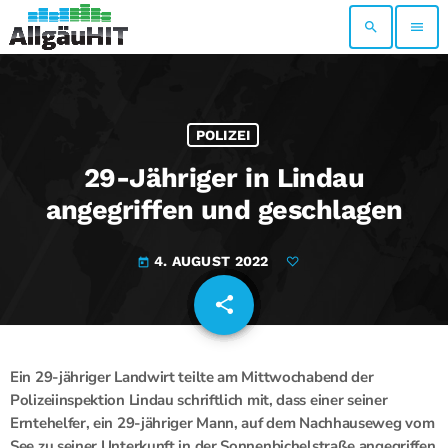
search
menu
POLIZEI
29-Jähriger in Lindau
angegriffen und geschlagen
4. AUGUST 2022
today
share
email
Ein 29-jähriger Landwirt teilte am Mittwochabend der
Polizeiinspektion Lindau schriftlich mit, dass einer seiner
Erntehelfer, ein 29-jähriger Mann, auf dem Nachhauseweg vom
See zu seiner Unterkunft in der Sonnenbichelstraße angegriffen