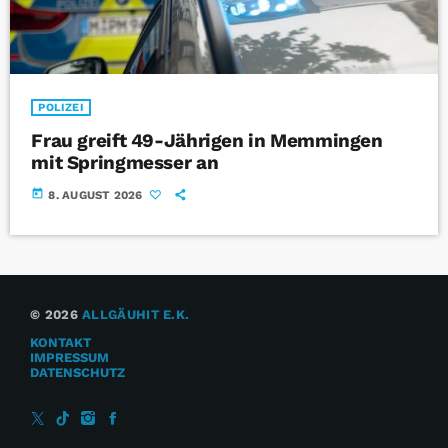
POLIZEI
Frau greift 49-Jährigen in Memmingen
mit Springmesser an
today
8. AUGUST 2026
© 2026
ALLGÄUHIT E.K.
KONTAKT
IMPRESSUM
DATENSCHUTZ