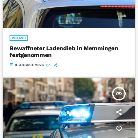
POLIZEI
Bewaffneter Ladendieb in Memmingen
festgenommen
today
8. AUGUST 2026
insert_link