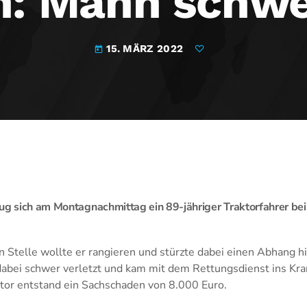
n: Mann schwer
15. MÄRZ 2022
today
ug sich am Montagnachmittag ein 89-jähriger Traktorfahrer be
 Stelle wollte er rangieren und stürzte dabei einen Abhang h
dabei schwer verletzt und kam mit dem Rettungsdienst ins Kr
or entstand ein Sachschaden von 8.000 Euro.