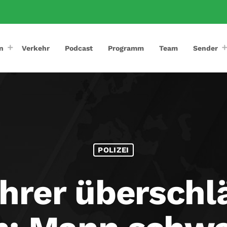
n
Verkehr
Podcast
Programm
Team
Sender
POLIZEI
hrer überschlä