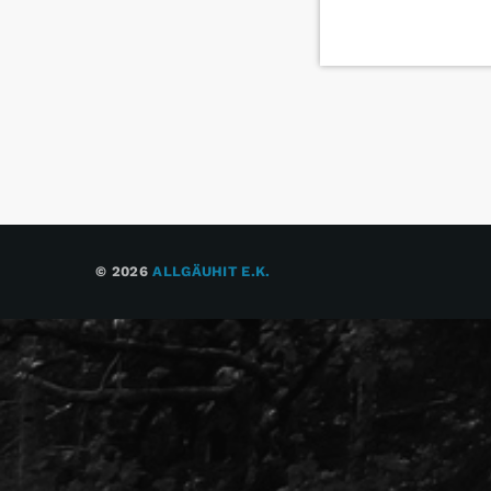
© 2026
ALLGÄUHIT E.K.