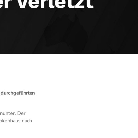
 verletzt
i durchgeführten
inunter. Der
ankenhaus nach