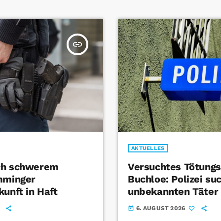
insert_link
AKTUELLES
ch schwerem
Versuchtes Tötungsd
mminger
Buchloe: Polizei su
kunft in Haft
unbekannten Täter
6. AUGUST 2026
today