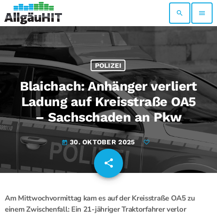
search
menu
POLIZEI
Blaichach: Anhänger verliert
Ladung auf Kreisstraße OA5
– Sachschaden an Pkw
30. OKTOBER 2025
today
share
email
Am Mittwochvormittag kam es auf der Kreisstraße OA5 zu
einem Zwischenfall: Ein 21-jähriger Traktorfahrer verlor