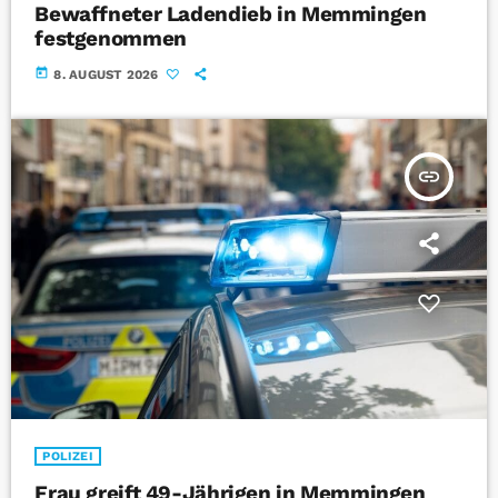
Bewaffneter Ladendieb in Memmingen
festgenommen
today
8. AUGUST 2026
insert_link
POLIZEI
Frau greift 49-Jährigen in Memmingen