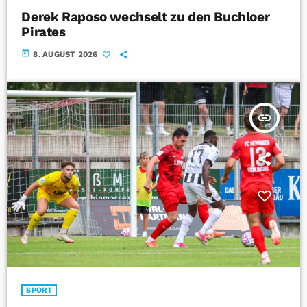
Derek Raposo wechselt zu den Buchloer
Pirates
today
8. AUGUST 2026
insert_link
SPORT