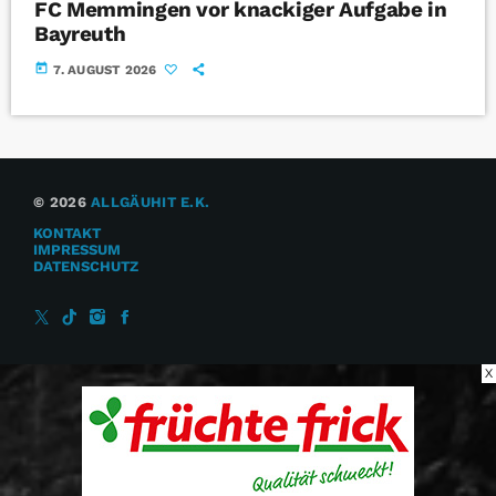
FC Memmingen vor knackiger Aufgabe in
Bayreuth
today
7. AUGUST 2026
© 2026
ALLGÄUHIT E.K.
KONTAKT
IMPRESSUM
DATENSCHUTZ
X