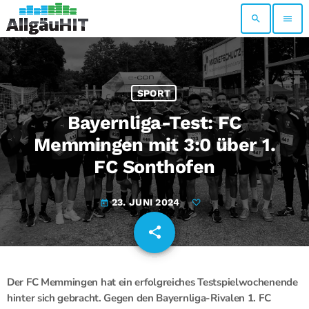
search
menu
SPORT
Bayernliga-Test: FC
Memmingen mit 3:0 über 1.
FC Sonthofen
23. JUNI 2024
today
share
email
Der FC Memmingen hat ein erfolgreiches Testspielwochenende
hinter sich gebracht. Gegen den Bayernliga-Rivalen 1. FC