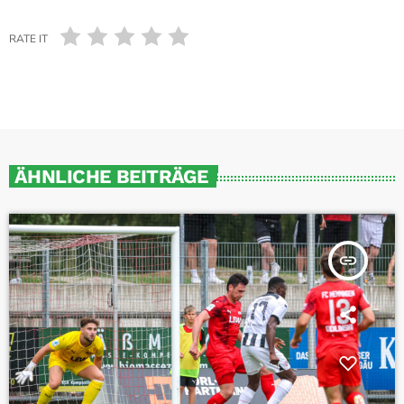
RATE IT
ÄHNLICHE BEITRÄGE
insert_link