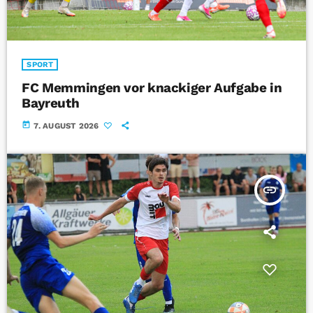
SPORT
FC Memmingen vor knackiger Aufgabe in
Bayreuth
today
7. AUGUST 2026
insert_link