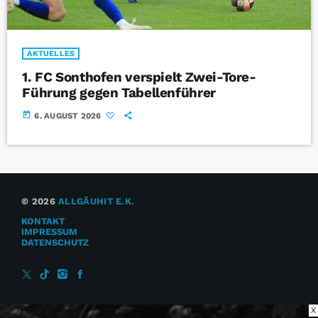
AKTUELLES
1. FC Sonthofen verspielt Zwei-Tore-
Führung gegen Tabellenführer
today
6. AUGUST 2026
© 2026
ALLGÄUHIT E.K.
KONTAKT
IMPRESSUM
DATENSCHUTZ
X