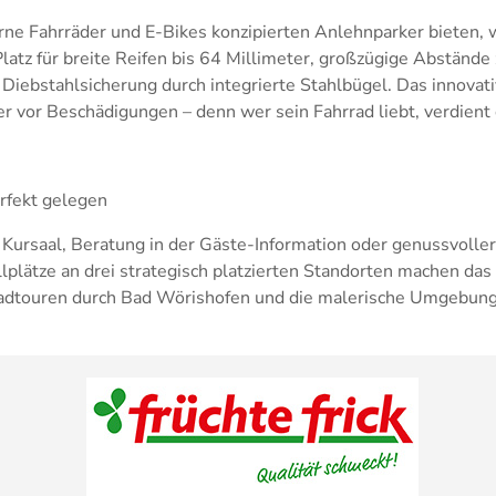
erne Fahrräder und E-Bikes konzipierten Anlehnparker bieten,
latz für breite Reifen bis 64 Millimeter, großzügige Abständ
Diebstahlsicherung durch integrierte Stahlbügel. Das innovat
r vor Beschädigungen – denn wer sein Fahrrad liebt, verdient
erfekt gelegen
Kursaal, Beratung in der Gäste-Information oder genussvolle
llplätze an drei strategisch platzierten Standorten machen da
adtouren durch Bad Wörishofen und die malerische Umgebung