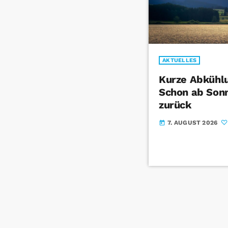
AKTUELLES
Kurze Abkühlu
Schon ab Sonn
zurück
7. AUGUST 2026
today