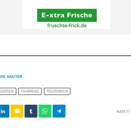
ON DAUTER
SHOFEN
FAHRRAD
TOURISMUS
email
RATE IT