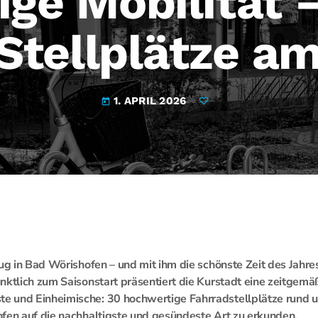
ige Mobilität 
Stellplätze a
1. APRIL 2026
today
zug in Bad Wörishofen – und mit ihm die schönste Zeit des Jahre
nktlich zum Saisonstart präsentiert die Kurstadt eine zeitgemäß
 und Einheimische: 30 hochwertige Fahrradstellplätze rund 
fen auf die nachhaltigste und gesündeste Art zu erkunden.