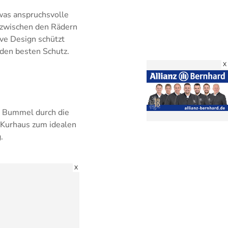
 was anspruchsvolle
e zwischen den Rädern
ive Design schützt
 den besten Schutz.
X
r Bummel durch die
s Kurhaus zum idealen
.
X