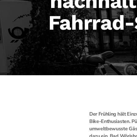
nachhalt
Fahrrad-
Der Frühling hält Ein
Bike-Enthusiasten. Pü
umweltbewusste Gäste
dazu ein, Bad Wörisho