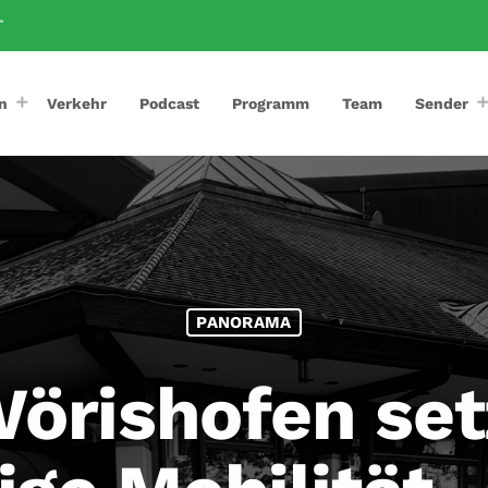
T
n
Verkehr
Podcast
Programm
Team
Sender
PANORAMA
örishofen set