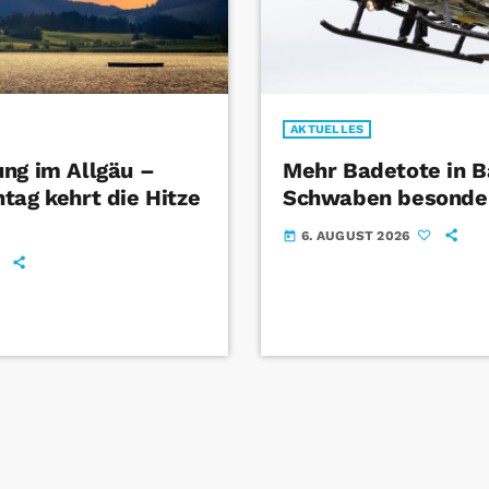
AKTUELLES
ng im Allgäu –
Mehr Badetote in B
tag kehrt die Hitze
Schwaben besonder
6. AUGUST 2026
today