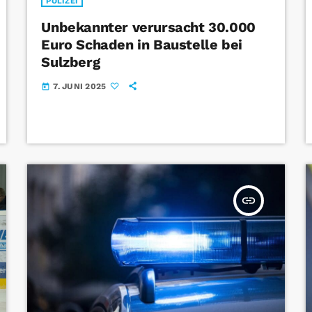
POLIZEI
Unbekannter verursacht 30.000
Euro Schaden in Baustelle bei
Sulzberg
7. JUNI 2025
today
insert_link