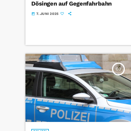
Dösingen auf Gegenfahrbahn
7. JUNI 2025
today
insert_link