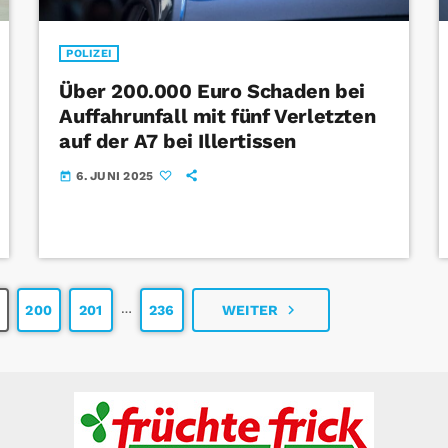
POLIZEI
Über 200.000 Euro Schaden bei
Auffahrunfall mit fünf Verletzten
auf der A7 bei Illertissen
6. JUNI 2025
today
…
navigate_next
200
201
236
WEITER