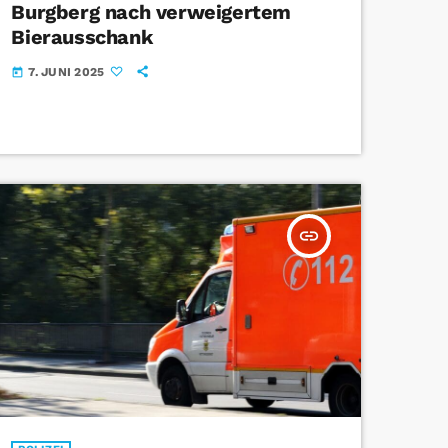
Burgberg nach verweigertem
Bierausschank
7. JUNI 2025
today
insert_link