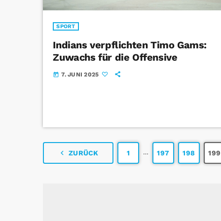
SPORT
Indians verpflichten Timo Gams:
Zuwachs für die Offensive
7. JUNI 2025
today
…
navigate_before
ZURÜCK
1
197
198
199