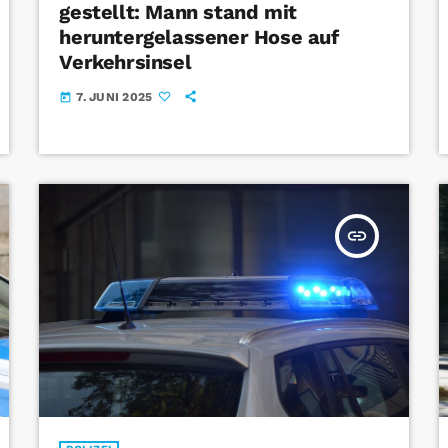
gestellt: Mann stand mit
heruntergelassener Hose auf
Verkehrsinsel
7. JUNI 2025
today
insert_link