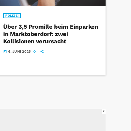
POLIZEI
Über 3,5 Promille beim Einparken
in Marktoberdorf: zwei
Kollisionen verursacht
6. JUNI 2025
today
X