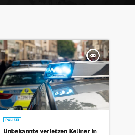
insert_link
POLIZEI
Unbekannte verletzen Kellner in