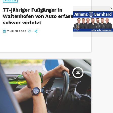
POLIZEI
X
77-jähriger Fußgänger in
Waltenhofen von Auto erfasst und
schwer verletzt
7. JUNI 2025
today
insert_link