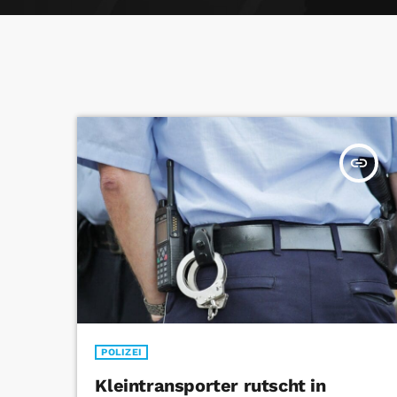
insert_link
POLIZEI
Kleintransporter rutscht in