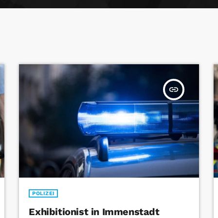
insert_link
POLIZEI
Exhibitionist in Immenstadt