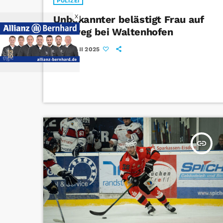
POLIZEI
X
Unbekannter belästigt Frau auf
Gehweg bei Waltenhofen
7. JUNI 2025
today
insert_link