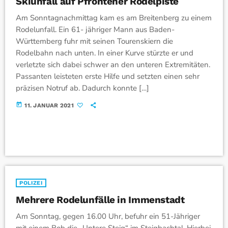
Skiunfall auf Pfrontener Rodelpiste
Am Sonntagnachmittag kam es am Breitenberg zu einem
Rodelunfall. Ein 61- jähriger Mann aus Baden-
Württemberg fuhr mit seinen Tourenskiern die
Rodelbahn nach unten. In einer Kurve stürzte er und
verletzte sich dabei schwer an den unteren Extremitäten.
Passanten leisteten erste Hilfe und setzten einen sehr
präzisen Notruf ab. Dadurch konnte […]
today
11. JANUAR 2021
POLIZEI
Mehrere Rodelunfälle in Immenstadt
Am Sonntag, gegen 16.00 Uhr, befuhr ein 51-Jähriger
mit einem Bob die „Untere Steig“ im Steigbachtal. Hierbei