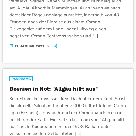
verstärkt worden. Neben München und Nürnberg auch
am Allgäu Airport in Memmingen. Auch wenn es nach
derzeitiger Regelungslage ausreicht, innerhalb von 48
Stunden nach der Einreise aus einem Corona-
Risikogebiet auf dem Land- oder Luftweg einen
negativen Corona-Test vorzuweisen und […]
today
11. JANUAR 2021
PANORAMA
Bosnien in Not: "Allgäu hilft aus"
Kein Strom, kein Wasser, kein Dach über dem Kopf. So ist
die aktuelle Situation für über 2.000 Geflüchtete im Camp
Lipa (Bosnien) - das während der Coronapandemie und
bei klirrender Kälte. Hier setzt das Team von "Allgäu hilft
aus" an. In Kooperation mit der "SOS Balkanroute"
versuchen sie den Geflüchteten […]