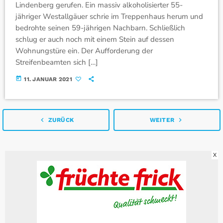
Lindenberg gerufen. Ein massiv alkoholisierter 55-
jähriger Westallgäuer schrie im Treppenhaus herum und
bedrohte seinen 59-jährigen Nachbarn. Schließlich
schlug er auch noch mit einem Stein auf dessen
Wohnungstüre ein. Der Aufforderung der
Streifenbeamten sich […]
today
11. JANUAR 2021
navigate_before
navigate_next
ZURÜCK
WEITER
X