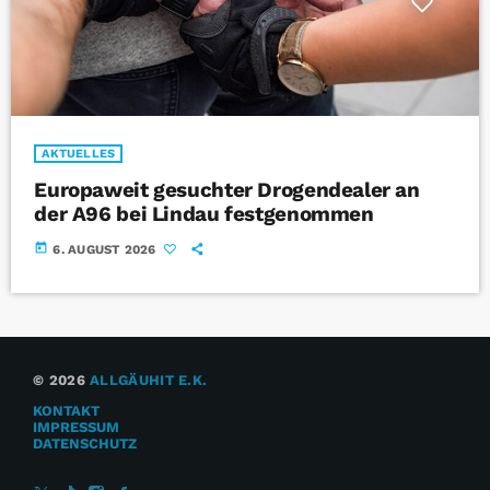
AKTUELLES
Europaweit gesuchter Drogendealer an
der A96 bei Lindau festgenommen
today
6. AUGUST 2026
© 2026
ALLGÄUHIT E.K.
KONTAKT
IMPRESSUM
DATENSCHUTZ