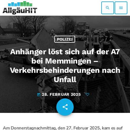
search
menu
POLIZEI
Anhänger löst sich auf der A7
bei Memmingen –
Verkehrsbehinderungen nach
Unfall
28. FEBRUAR 2025
today
share
email
Am Donnerstagnachmittag, den 27. Februar 2025, kam es auf