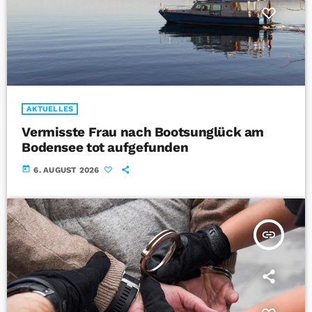
AKTUELLES
Vermisste Frau nach Bootsunglück am
Bodensee tot aufgefunden
today
6. AUGUST 2026
insert_link