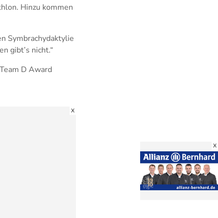
athlon. Hinzu kommen
enen Symbrachydaktylie
n gibt’s nicht.“
 Team D Award
X
X