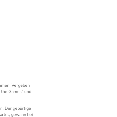
timmen. Vergeben
f the Games“ und
rn. Der gebürtige
tartet, gewann bei