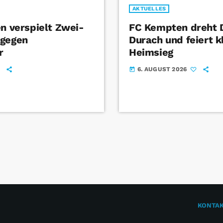
AKTUELLES
en verspielt Zwei-
FC Kempten dreht 
 gegen
Durach und feiert k
r
Heimsieg
6. AUGUST 2026
today
KONTA