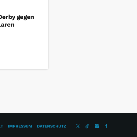
Derby gegen
laren
KT
IMPRESSUM
DATENSCHUTZ