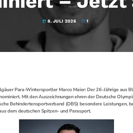
niert – Jetz
8. JULI 2026
1
today
lgäuer Para-Wintersportler Marco Maier: Der 26-Jährige aus Bla
ominiert. Mit den Auszeichnungen ehren der Deutsche Olymp
sche Behindertensportverband (DBS) besondere Leistungen,
 aus dem deutschen Spitzen- und Parasport.