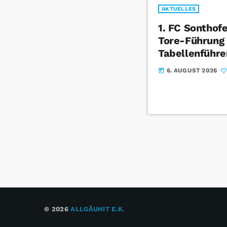
AKTUELLES
1. FC Sonthof
Tore-Führung
Tabellenführe
6. AUGUST 2026
today
© 2026
ALLGÄUHIT E.K.