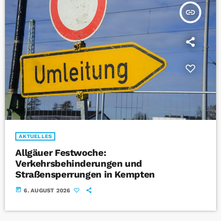
insert_link
AKTUELLES
Allgäuer Festwoche:
Verkehrsbehinderungen und
Straßensperrungen in Kempten
today
6. AUGUST 2026