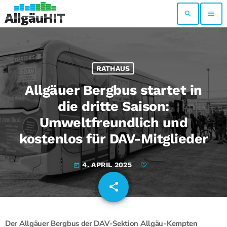
search
menu
RATHAUS
Allgäuer Bergbus startet in
die dritte Saison:
Umweltfreundlich und
kostenlos für DAV-Mitglieder
4. APRIL 2025
today
share
email
Der Allgäuer Bergbus der DAV-Sektion Allgäu-Kempten