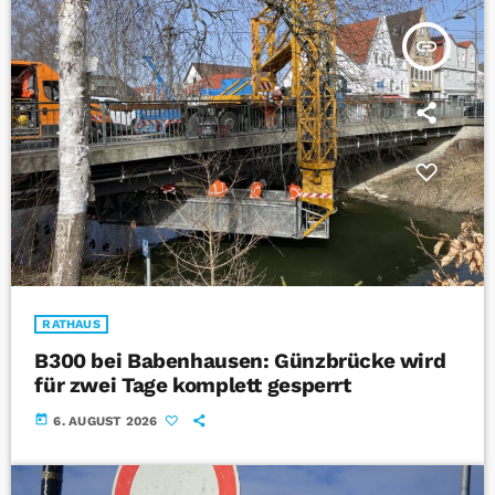
insert_link
RATHAUS
B300 bei Babenhausen: Günzbrücke wird
für zwei Tage komplett gesperrt
today
6. AUGUST 2026