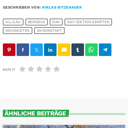
GESCHRIEBEN VON:
NIKLAS BITZENAUER
ALLGÄU
BERGBUS
DAV
DAV SEKTION KEMPTEN
NEUIGKEITEN
SAISONSTART
email
RATE IT
ÄHNLICHE BEITRÄGE