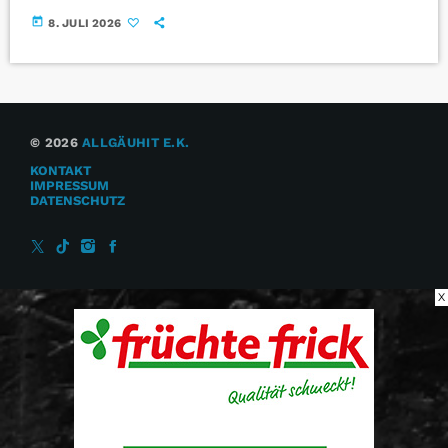
today
8. JULI 2026
© 2026
ALLGÄUHIT E.K.
KONTAKT
IMPRESSUM
DATENSCHUTZ
X