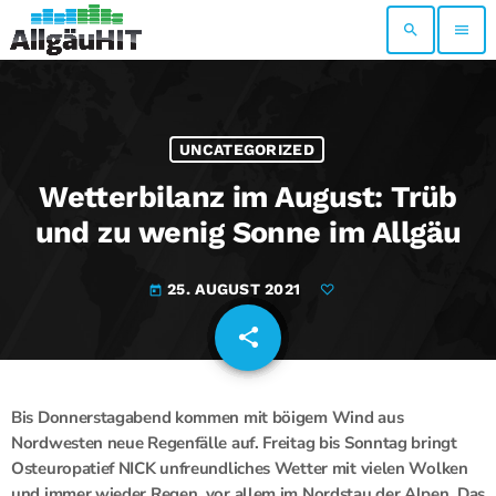
search
menu
UNCATEGORIZED
Wetterbilanz im August: Trüb
und zu wenig Sonne im Allgäu
25. AUGUST 2021
today
share
email
Bis Donnerstagabend kommen mit böigem Wind aus
Nordwesten neue Regenfälle auf. Freitag bis Sonntag bringt
Osteuropatief NICK unfreundliches Wetter mit vielen Wolken
und immer wieder Regen, vor allem im Nordstau der Alpen. Das