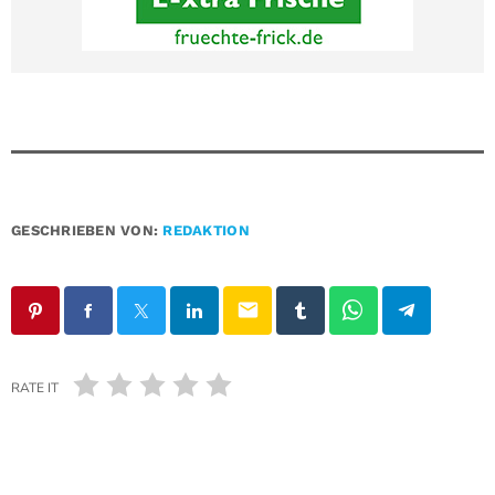
GESCHRIEBEN VON:
REDAKTION
email
RATE IT