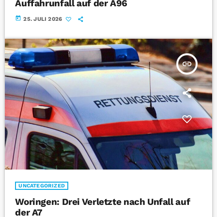
Auffahrunfall auf der A96
today
25. JULI 2026
insert_link
UNCATEGORIZED
Woringen: Drei Verletzte nach Unfall auf
der A7