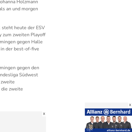
 Johanna Holzmann
nals an und morgen
 2 steht heute der ESV
y zum zweiten Playoff
emmingen gegen Halle
n der best-of-five
mmingen gegen den
andesliga Südwest
 zweite
 die zweite
X
X