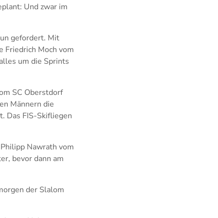
eplant: Und zwar im
n gefordert. Mit
ie Friedrich Moch vom
lles um die Sprints
 vom SC Oberstdorf
den Männern die
t. Das FIS-Skifliegen
t Philipp Nawrath vom
ter, bevor dann am
 morgen der Slalom