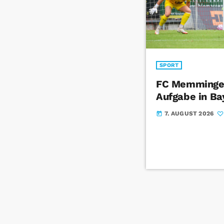
SPORT
FC Memmingen
Aufgabe in Ba
7. AUGUST 2026
today