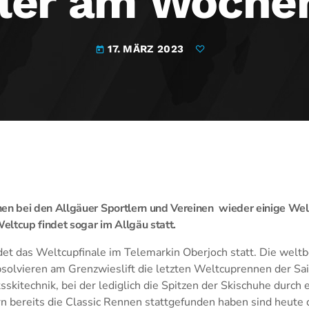
tler am Woche
17. MÄRZ 2023
today
 bei den Allgäuer Sportlern und Vereinen wieder einige We
ltcup findet sogar im Allgäu statt.
det das Weltcupfinale im Telemarkin Oberjoch statt. Die welt
solvieren am Grenzwieslift die letzten Weltcuprennen der Sai
sskitechnik, bei der lediglich die Spitzen der Skischuhe durch e
n bereits die Classic Rennen stattgefunden haben sind heute 