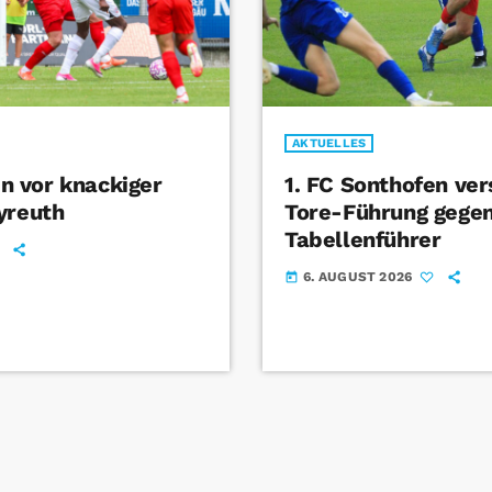
AKTUELLES
 vor knackiger
1. FC Sonthofen ver
yreuth
Tore-Führung gege
Tabellenführer
6. AUGUST 2026
today