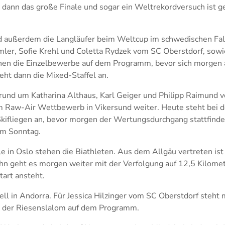
t dann das große Finale und sogar ein Weltrekordversuch ist g
außerdem die Langläufer beim Weltcup im schwedischen Falu
mler, Sofie Krehl und Coletta Rydzek vom SC Oberstdorf, sow
en die Einzelbewerbe auf dem Programm, bevor sich morgen a
eht dann die Mixed-Staffel an.
 rund um Katharina Althaus, Karl Geiger und Philipp Raimund
m Raw-Air Wettbewerb in Vikersund weiter. Heute steht bei 
 Skifliegen an, bevor morgen der Wertungsdurchgang stattfinde
am Sonntag.
e in Oslo stehen die Biathleten. Aus dem Allgäu vertreten is
hn geht es morgen weiter mit der Verfolgung auf 12,5 Kilome
art ansteht.
ell in Andorra. Für Jessica Hilzinger vom SC Oberstdorf steht
 der Riesenslalom auf dem Programm.