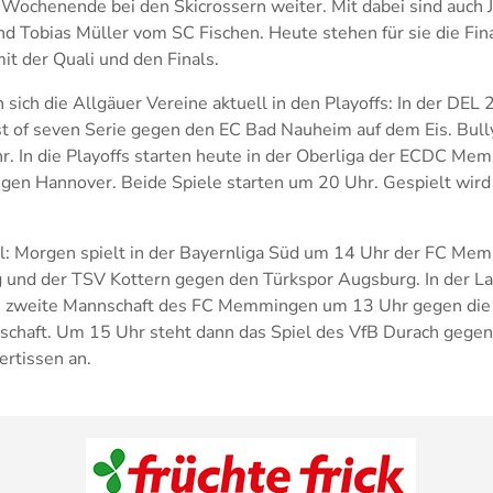
 Wochenende bei den Skicrossern weiter. Mit dabei sind auch
d Tobias Müller vom SC Fischen. Heute stehen für sie die Fi
it der Quali und den Finals.
 sich die Allgäuer Vereine aktuell in den Playoffs: In der DEL
st of seven Serie gegen den EC Bad Nauheim auf dem Eis. Bull
hr. In die Playoffs starten heute in der Oberliga der ECDC M
gen Hannover. Beide Spiele starten um 20 Uhr. Gespielt wird i
l: Morgen spielt in der Bayernliga Süd um 14 Uhr der FC Me
 und der TSV Kottern gegen den Türkspor Augsburg. In der L
ie zweite Mannschaft des FC Memmingen um 13 Uhr gegen die
chaft. Um 15 Uhr steht dann das Spiel des VfB Durach gegen
ertissen an.