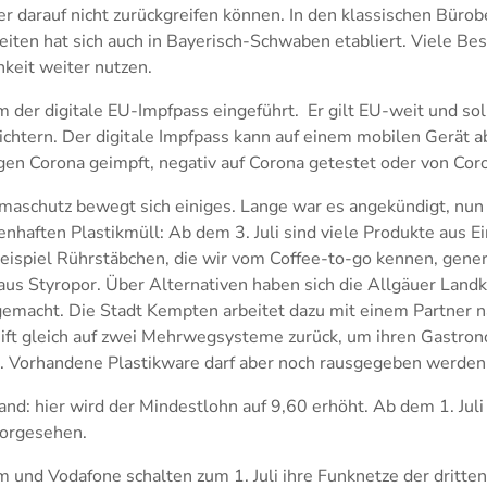
r darauf nicht zurückgreifen können. In den klassischen Bürob
iten hat sich auch in Bayerisch-Schwaben etabliert. Viele Bes
keit weiter nutzen.
m der digitale EU-Impfpass eingeführt. Er gilt EU-weit und so
ichtern. Der digitale Impfpass kann auf einem mobilen Gerät 
gen Corona geimpft, negativ auf Corona getestet oder von Cor
aschutz bewegt sich einiges. Lange war es angekündigt, nun e
enhaften Plastikmüll: Ab dem 3. Juli sind viele Produkte aus E
eispiel Rührstäbchen, die wir vom Coffee-to-go kennen, gener
us Styropor. Über Alternativen haben sich die Allgäuer Landk
gemacht. Die Stadt Kempten arbeitet dazu mit einem Partner 
ift gleich auf zwei Mehrwegsysteme zurück, um ihren Gastro
. Vorhandene Plastikware darf aber noch rausgegeben werden
nd: hier wird der Mindestlohn auf 9,60 erhöht. Ab dem 1. Juli
vorgesehen.
 und Vodafone schalten zum 1. Juli ihre Funknetze der dritte