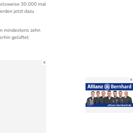
pielsweise 30.000 mal
erden jetzt dazu
son mindestens zehn
rhin gelüftet
X
X