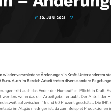
n – Änderunge
30. JUNI 2021
today
en wieder verschiedene Änderungen in Kraft. Unter anderem st
 Euro. Auch im Bereich Arbeit treten diverse andere Regelungen
ungen tritt auch das Ender der Homeoffice-Pflicht in Kraft. Es
t werden, wenn das der Arbeitgeber erlaubt. Der Anteil der 
undesweit auf zwischen 45 und 60 Prozent geschätzt. Die IHK
entsatz im Allgäu niedriger ist, da zum Beispiel Produktionen i