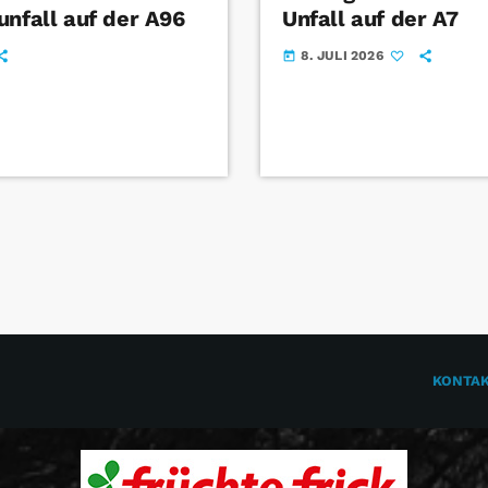
unfall auf der A96
Unfall auf der A7
8. JULI 2026
today
KONTA