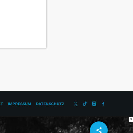
KT
IMPRESSUM
DATENSCHUTZ
X
share
email