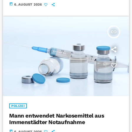
today
6. AUGUST 2026
insert_link
POLIZEI
Mann entwendet Narkosemittel aus
Immenstädter Notaufnahme
today
6. AUGUST 2026