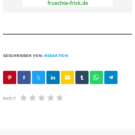
GESCHRIEBEN VON:
REDAKTION
email
RATE IT