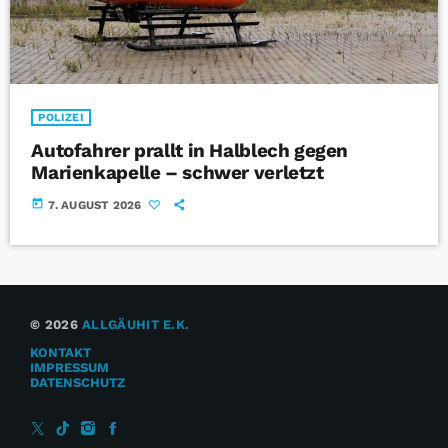
POLIZEI
Autofahrer prallt in Halblech gegen
Marienkapelle – schwer verletzt
today
7. AUGUST 2026
© 2026
ALLGÄUHIT E.K.
KONTAKT
IMPRESSUM
DATENSCHUTZ