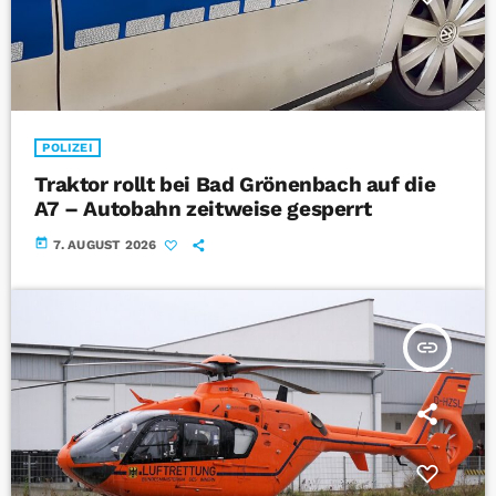
POLIZEI
Traktor rollt bei Bad Grönenbach auf die
A7 – Autobahn zeitweise gesperrt
today
7. AUGUST 2026
insert_link