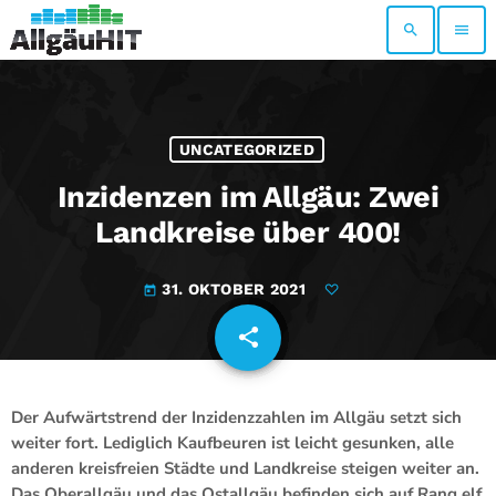
search
menu
UNCATEGORIZED
Inzidenzen im Allgäu: Zwei
Landkreise über 400!
31. OKTOBER 2021
today
share
email
Der Aufwärtstrend der Inzidenzzahlen im Allgäu setzt sich
weiter fort. Lediglich Kaufbeuren ist leicht gesunken, alle
anderen kreisfreien Städte und Landkreise steigen weiter an.
Das Oberallgäu und das Ostallgäu befinden sich auf Rang elf