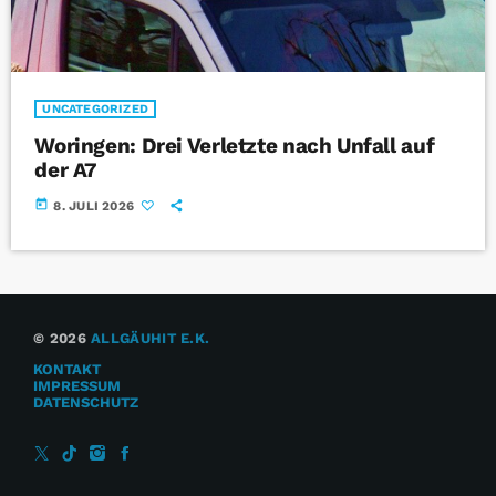
UNCATEGORIZED
Woringen: Drei Verletzte nach Unfall auf
der A7
today
8. JULI 2026
© 2026
ALLGÄUHIT E.K.
KONTAKT
IMPRESSUM
DATENSCHUTZ