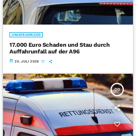
UNCATEGORIZED
17.000 Euro Schaden und Stau durch
Auffahrunfall auf der A96
today
25. JULI 2026
insert_link