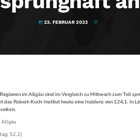
sprunghaft an
23. FEBRUAR 2023
today
 Regionen im Allgäu sind im Vergleich zu Mittwoch zum Teil sp
 das Robert-Koch-Institut heute eine Inzidenz von 124,1. In Li
sunken.
nzidenzen im Allgäu
 (Vortag: 52,2)