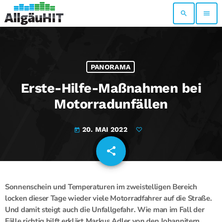
search
menu
PANORAMA
Erste-Hilfe-Maßnahmen bei
Motorradunfällen
20. MAI 2022
today
share
email
Sonnenschein und Temperaturen im zweistelligen Bereich
locken dieser Tage wieder viele Motorradfahrer auf die Straße.
Und damit steigt auch die Unfallgefahr. Wie man im Fall der
Fälle richtig hilft erklärt Markus Adler von den Johannitern.