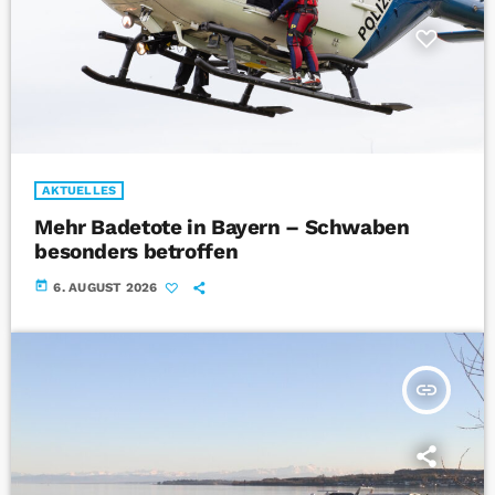
AKTUELLES
Mehr Badetote in Bayern – Schwaben
besonders betroffen
today
6. AUGUST 2026
insert_link