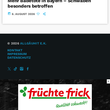
Mehr Badetote in Bayern – Schwaben
besonders betroffen
today
6. AUGUST 2026
© 2026
ALLGÄUHIT E.K.
KONTAKT
IMPRESSUM
DATENSCHUTZ
X