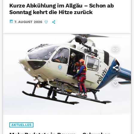
Kurze Abkühlung im Allgäu – Schon ab
Sonntag kehrt die Hitze zurück
today
7. AUGUST 2026
insert_link
AKTUELLES