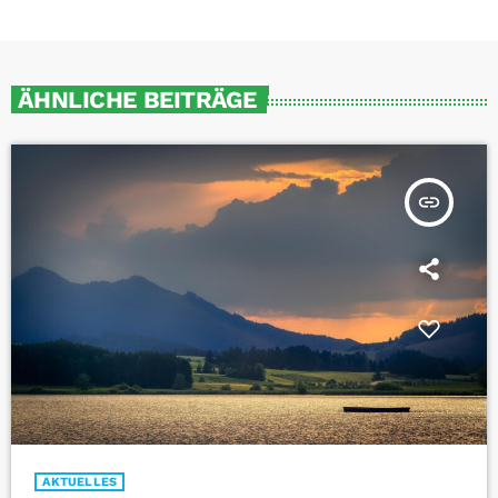
ÄHNLICHE BEITRÄGE
insert_link
AKTUELLES