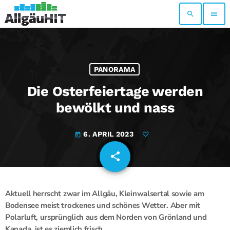
search
menu
PANORAMA
Die Osterfeiertage werden
bewölkt und nass
6. APRIL 2023
today
share
email
Aktuell herrscht zwar im Allgäu, Kleinwalsertal sowie am
Bodensee meist trockenes und schönes Wetter.
Aber mit
Polarluft, ursprünglich aus dem Norden von Grönland und
Kanada, ist es ziemlich frisch.