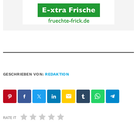
GESCHRIEBEN VON:
REDAKTION
email
RATE IT