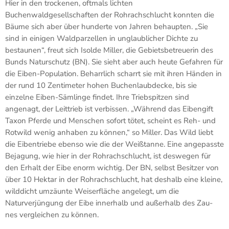
Hier in den trockenen, oftmals lichten
Buchenwaldgesellschaften der Rohrachschlucht konnten die
Bäume sich aber über hunderte von Jahren behaupten. „Sie
sind in einigen Waldparzellen in unglaublicher Dichte zu
bestaunen“, freut sich Isolde Miller, die Gebietsbetreuerin des
Bunds Naturschutz (BN). Sie sieht aber auch heute Gefahren für
die Eiben-Population. Beharrlich scharrt sie mit ihren Händen in
der rund 10 Zentimeter hohen Buchenlaubdecke, bis sie
einzelne Eiben-Sämlinge findet. Ihre Triebspitzen sind
angenagt, der Leittrieb ist verbissen. „Während das Eibengift
Taxon Pferde und Menschen sofort tötet, scheint es Reh- und
Rotwild wenig anhaben zu können,“ so Miller. Das Wild liebt
die Eibentriebe ebenso wie die der Weißtanne. Eine angepasste
Bejagung, wie hier in der Rohrachschlucht, ist deswegen für
den Erhalt der Eibe enorm wichtig. Der BN, selbst Besitzer von
über 10 Hektar in der Rohrachschlucht, hat deshalb eine kleine,
wilddicht umzäunte Weiserfläche angelegt, um die
Naturverjüngung der Eibe innerhalb und außerhalb des Zau-
nes vergleichen zu können.