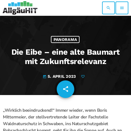
search
menu
PANORAMA
Die Eibe – eine alte Baumart
mit Zukunftsrelevanz
5. APRIL 2023
today
share
email
„Wirklich beeindruckend!“ Immer wieder, wenn Boris
Mittermeier, der stellvertretende Leiter der Fachstelle
Waldnaturschutz in Schwaben, ins Naturschutzgebiet
Rohrachschlucht kommt, geht für ihn die Sonne auf. Auch an