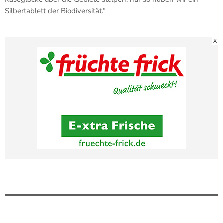
Silbertablett der Biodiversität.“
X