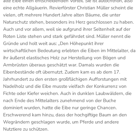
alte Eibe einen entscheidenden Vorteil. Sie ist autochthon, also
eine echte Allgäuerin. Revierförster Christian Müller scheint die
vielen, oft mehrere Hundert Jahre alten Bäume, die unter
Naturschutz stehen, besonders ins Herz geschlossen zu haben.
Auch und vor allem, weil sie aufgrund ihrer Seltenheit auf der
Roten Liste stehen und stark gefährdet sind. Müller nennt die
Gründe und holt weit aus: „Den Höhepunkt ihrer
wirtschaftlichen Bedeutung erlebten die Eiben im Mittelalter, da
ihr äußerst elastisches Holz zur Herstellung von Bögen und
Armbrüsten überaus geschätzt war. Damals wurden die
Eibenbestände oft übernutzt. Zudem kam es ab dem 17.
Jahrhundert zu den ersten großflächigen Aufforstungen mit
Nadelholz und die Eibe musste vielfach der Konkurrenz von
Fichte oder Kiefer weichen. Auch in dunklen Laubwäldern, die
nach Ende des Mittelalters zunehmend von der Buche
dominiert wurden, hatte die Eibe nur geringe Chancen.
Erschwerend kam hinzu, dass der hochgiftige Baum an den
Wegrändern geschlagen wurde, um Pferde und andere
Nutztiere zu schützen.