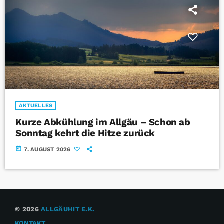
AKTUELLES
Kurze Abkühlung im Allgäu – Schon ab
Sonntag kehrt die Hitze zurück
today
7. AUGUST 2026
© 2026
ALLGÄUHIT E.K.
KONTAKT