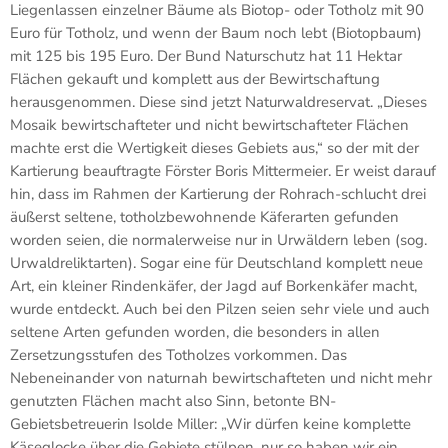
Liegenlassen einzelner Bäume als Biotop- oder Totholz mit 90
Euro für Totholz, und wenn der Baum noch lebt (Biotopbaum)
mit 125 bis 195 Euro. Der Bund Naturschutz hat 11 Hektar
Flächen gekauft und komplett aus der Bewirtschaftung
herausgenommen. Diese sind jetzt Naturwaldreservat. „Dieses
Mosaik bewirtschafteter und nicht bewirtschafteter Flächen
machte erst die Wertigkeit dieses Gebiets aus,“ so der mit der
Kartierung beauftragte Förster Boris Mittermeier. Er weist darauf
hin, dass im Rahmen der Kartierung der Rohrach-schlucht drei
äußerst seltene, totholzbewohnende Käferarten gefunden
worden seien, die normalerweise nur in Urwäldern leben (sog.
Urwaldreliktarten). Sogar eine für Deutschland komplett neue
Art, ein kleiner Rindenkäfer, der Jagd auf Borkenkäfer macht,
wurde entdeckt. Auch bei den Pilzen seien sehr viele und auch
seltene Arten gefunden worden, die besonders in allen
Zersetzungsstufen des Totholzes vorkommen. Das
Nebeneinander von naturnah bewirtschafteten und nicht mehr
genutzten Flächen macht also Sinn, betonte BN-
Gebietsbetreuerin Isolde Miller: „Wir dürfen keine komplette
Käseglocke über die Gebiete stülpen, nur so haben wir ein