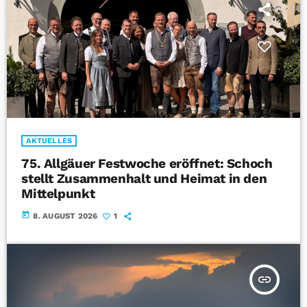
AKTUELLES
75. Allgäuer Festwoche eröffnet: Schoch
stellt Zusammenhalt und Heimat in den
Mittelpunkt
today
8. AUGUST 2026
1
insert_link