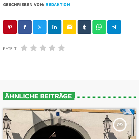
GESCHRIEBEN VON:
REDAKTION
email
RATE IT
ÄHNLICHE BEITRÄGE
insert_link