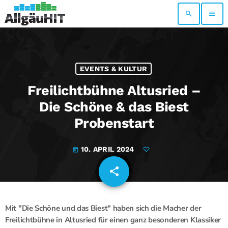
search
menu
EVENTS & KULTUR
Freilichtbühne Altusried –
Die Schöne & das Biest
Probenstart
10. APRIL 2024
today
share
email
Mit "Die Schöne und das Biest" haben sich die Macher der
Freilichtbühne in Altusried für einen ganz besonderen Klassiker