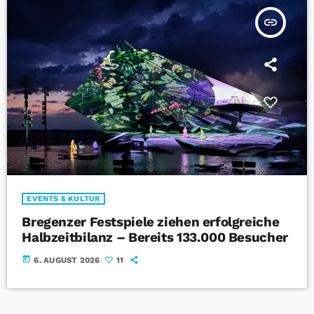
insert_link
EVENTS & KULTUR
Bregenzer Festspiele ziehen erfolgreiche
Halbzeitbilanz – Bereits 133.000 Besucher
today
6. AUGUST 2026
11