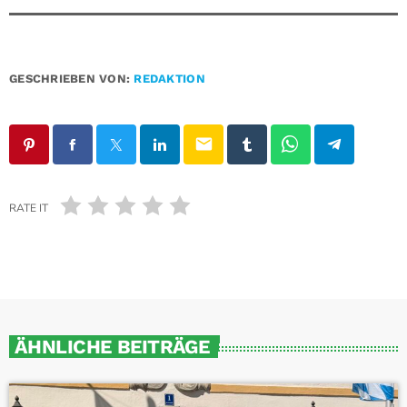
GESCHRIEBEN VON:
REDAKTION
email
RATE IT
ÄHNLICHE BEITRÄGE