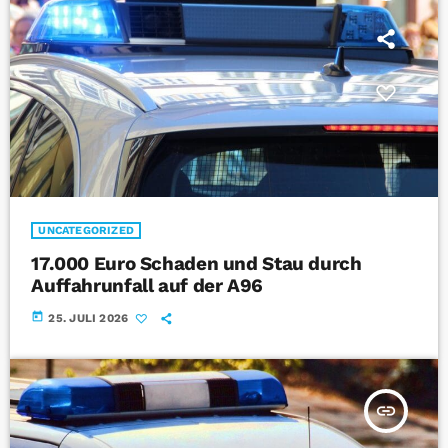
UNCATEGORIZED
17.000 Euro Schaden und Stau durch
Auffahrunfall auf der A96
today
25. JULI 2026
insert_link