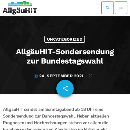
search
menu
UNCATEGORIZED
AllgäuHIT-Sondersendung
zur Bundestagswahl
24. SEPTEMBER 2021
today
share
email
AllgäuHIT sendet am Sonntagabend ab 18 Uhr eine
Sondersendung zur Bundestagswahl. Neben aktuellen
Prognosen und Hochrechnungen stehen vor allem die
Ergebnisse der regionalen Kandidaten im Mittelpunkt.