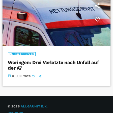
UNCATEGORIZED
Woringen: Drei Verletzte nach Unfall auf
der A7
today
8. JULI 2026
© 2026
ALLGÄUHIT E.K.