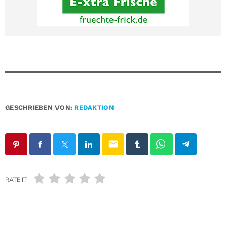
GESCHRIEBEN VON:
REDAKTION
email
RATE IT