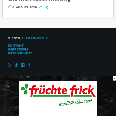
today
6. AUGUST 2026
© 2026
ALLGÄUHIT E.K.
KONTAKT
IMPRESSUM
DATENSCHUTZ
X