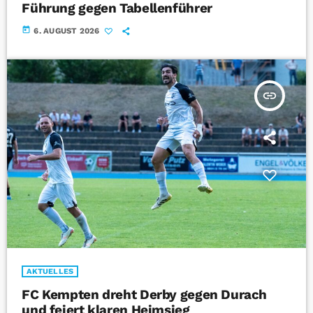
Führung gegen Tabellenführer
today
6. AUGUST 2026
insert_link
AKTUELLES
FC Kempten dreht Derby gegen Durach
und feiert klaren Heimsieg