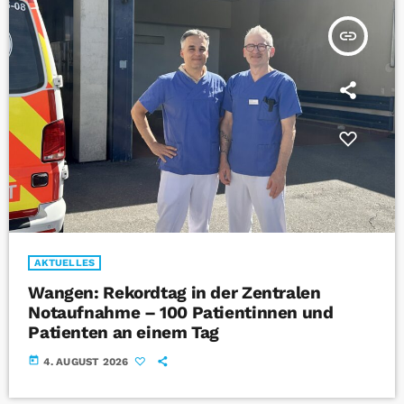
insert_link
AKTUELLES
Wangen: Rekordtag in der Zentralen
Notaufnahme – 100 Patientinnen und
Patienten an einem Tag
today
4. AUGUST 2026