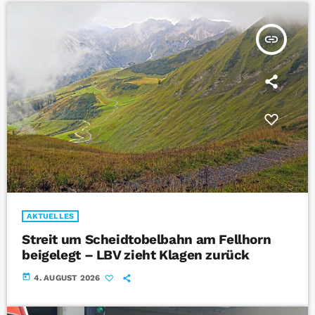
insert_link
AKTUELLES
Streit um Scheidtobelbahn am Fellhorn
beigelegt – LBV zieht Klagen zurück
today
4. AUGUST 2026