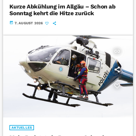
Kurze Abkühlung im Allgäu – Schon ab
Sonntag kehrt die Hitze zurück
today
7. AUGUST 2026
insert_link
AKTUELLES