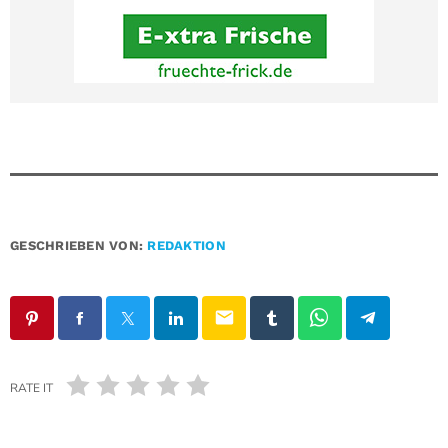
GESCHRIEBEN VON:
REDAKTION
email
RATE IT