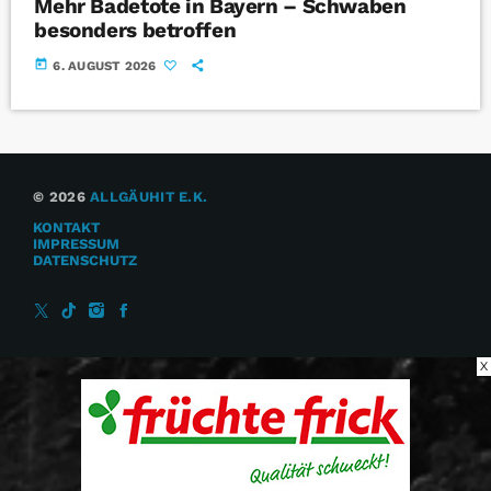
Mehr Badetote in Bayern – Schwaben
besonders betroffen
today
6. AUGUST 2026
© 2026
ALLGÄUHIT E.K.
KONTAKT
IMPRESSUM
DATENSCHUTZ
X