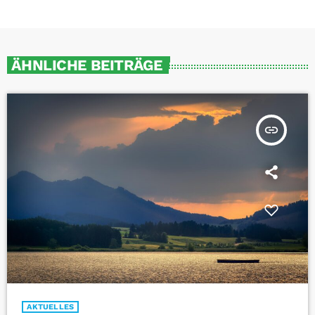
ÄHNLICHE BEITRÄGE
insert_link
AKTUELLES