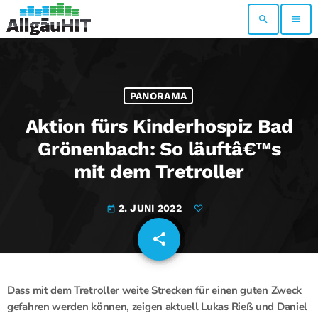
search
menu
PANORAMA
Aktion fürs Kinderhospiz Bad
Grönenbach: So läuftâ€™s
mit dem Tretroller
2. JUNI 2022
today
share
email
Dass mit dem Tretroller weite Strecken für einen guten Zweck
gefahren werden können, zeigen aktuell Lukas Rieß und Daniel