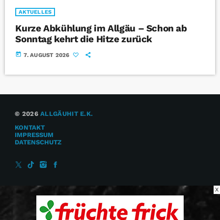
AKTUELLES
Kurze Abkühlung im Allgäu – Schon ab
Sonntag kehrt die Hitze zurück
today
7. AUGUST 2026
© 2026
ALLGÄUHIT E.K.
KONTAKT
IMPRESSUM
DATENSCHUTZ
X