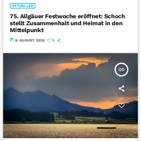
AKTUELLES
75. Allgäuer Festwoche eröffnet: Schoch
stellt Zusammenhalt und Heimat in den
Mittelpunkt
today
8. AUGUST 2026
1
insert_link