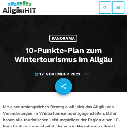
search
menu
PANORAMA
10-Punkte-Plan zum
Wintertourismus im Allgäu
17. NOVEMBER 2023
today
share
email
Mit einer umfangreichen Strategie will sich das Allgäu den
Veränderungen im Wintertourismus entgegenstellen. Dafür
haben alle touristischen Leistungsträger der Region einen 10-
Punkte-Plan ausgearbeitet, der nun in Nesselwang offiziell