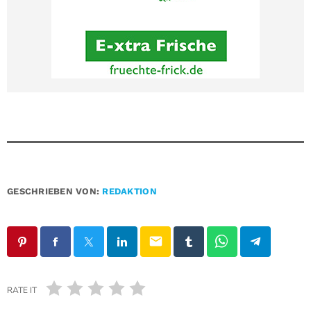
GESCHRIEBEN VON:
REDAKTION
email
RATE IT