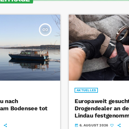
insert_link
AKTUELLES
u nach
Europaweit gesuch
 am Bodensee tot
Drogendealer an de
Lindau festgenom
6. AUGUST 2026
today