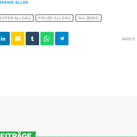
EFANIE ELLER
ICHTEN ALLGÄU
POLIZEI ALLGÄU
SULZBERG
email
RATE IT
BEITRÄGE