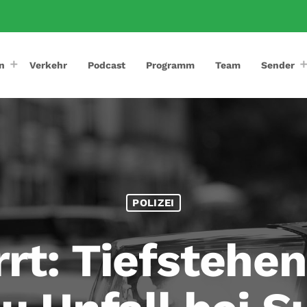
n
Verkehr
Podcast
Programm
Team
Sender
POLIZEI
rrt: Tiefstehe