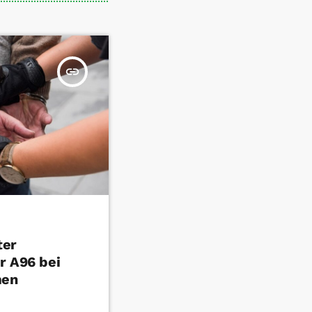
insert_link
ter
r A96 bei
men