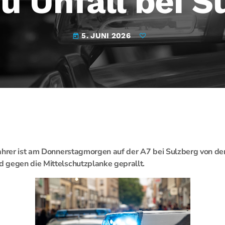
zu Unfall bei S
5. JUNI 2026
today
ahrer ist am Donnerstagmorgen auf der A7 bei Sulzberg von de
 gegen die Mittelschutzplanke geprallt.