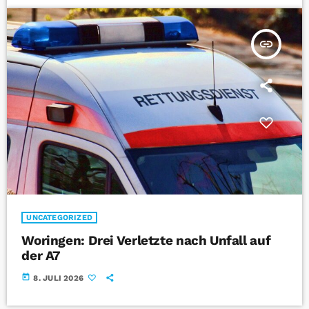
insert_link
UNCATEGORIZED
Woringen: Drei Verletzte nach Unfall auf
der A7
today
8. JULI 2026