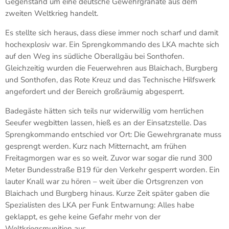
Gegenstand um eine deutsche Gewehrgranate aus dem
zweiten Weltkrieg handelt.
Es stellte sich heraus, dass diese immer noch scharf und damit
hochexplosiv war. Ein Sprengkommando des LKA machte sich
auf den Weg ins südliche Oberallgäu bei Sonthofen.
Gleichzeitig wurden die Feuerwehren aus Blaichach, Burgberg
und Sonthofen, das Rote Kreuz und das Technische Hilfswerk
angefordert und der Bereich großräumig abgesperrt.
Badegäste hätten sich teils nur widerwillig vom herrlichen
Seeufer wegbitten lassen, hieß es an der Einsatzstelle. Das
Sprengkommando entschied vor Ort: Die Gewehrgranate muss
gesprengt werden. Kurz nach Mitternacht, am frühen
Freitagmorgen war es so weit. Zuvor war sogar die rund 300
Meter Bundesstraße B19 für den Verkehr gesperrt worden. Ein
lauter Knall war zu hören – weit über die Ortsgrenzen von
Blaichach und Burgberg hinaus. Kurze Zeit später gaben die
Spezialisten des LKA per Funk Entwarnung: Alles habe
geklappt, es gehe keine Gefahr mehr von der
Weltkriegsmunition aus.