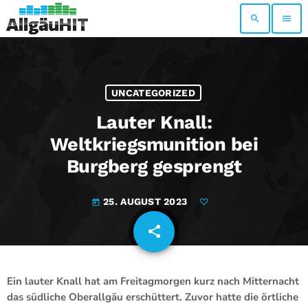
search
menu
UNCATEGORIZED
Lauter Knall:
Weltkriegsmunition bei
Burgberg gesprengt
25. AUGUST 2023
today
share
email
Ein lauter Knall hat am Freitagmorgen kurz nach Mitternacht
das südliche Oberallgäu erschüttert. Zuvor hatte die örtliche