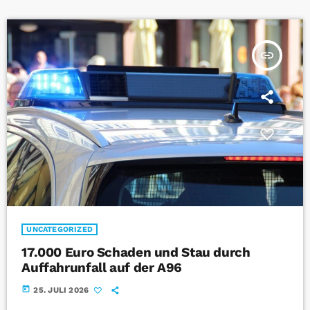
insert_link
UNCATEGORIZED
17.000 Euro Schaden und Stau durch
Auffahrunfall auf der A96
today
25. JULI 2026