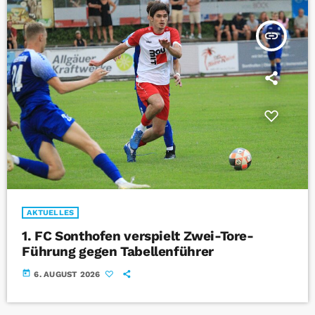
insert_link
AKTUELLES
1. FC Sonthofen verspielt Zwei-Tore-
Führung gegen Tabellenführer
today
6. AUGUST 2026