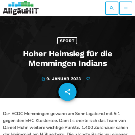
search
menu
SPORT
Hoher Heimsieg für die
Memmingen Indians
9. JANUAR 2023
today
share
email
Der ECDC Memmingen gewann am Sonntagabend mit 5:1
gegen den EHC Klostersee. Damit sicherte sich das Team von
Daniel Huhn weitere wichtige Punkte. 1.400 Zuschauer sahen
das Heimspiel am Hühnerberg. Die nächste Partie vor eigener