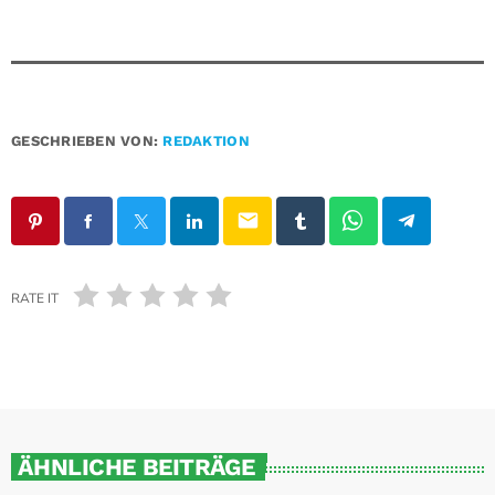
GESCHRIEBEN VON:
REDAKTION
email
RATE IT
ÄHNLICHE BEITRÄGE