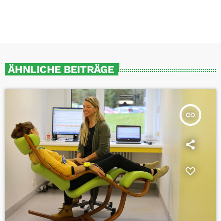
ÄHNLICHE BEITRÄGE
insert_link