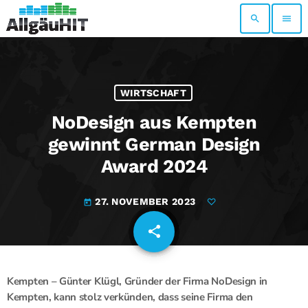
search
menu
WIRTSCHAFT
NoDesign aus Kempten
gewinnt German Design
Award 2024
27. NOVEMBER 2023
today
share
email
Kempten – Günter Klügl, Gründer der Firma NoDesign in
Kempten, kann stolz verkünden, dass seine Firma den