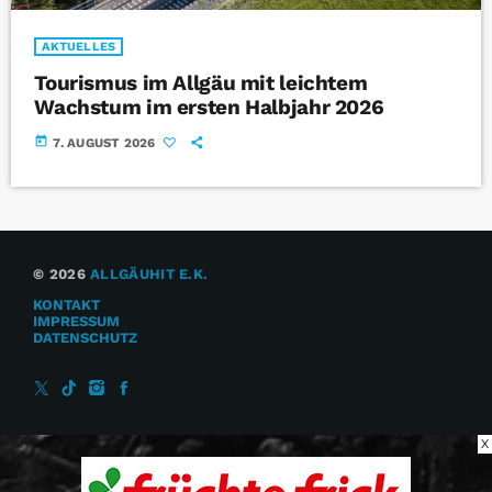
AKTUELLES
Tourismus im Allgäu mit leichtem
Wachstum im ersten Halbjahr 2026
today
7. AUGUST 2026
© 2026
ALLGÄUHIT E.K.
KONTAKT
IMPRESSUM
DATENSCHUTZ
X