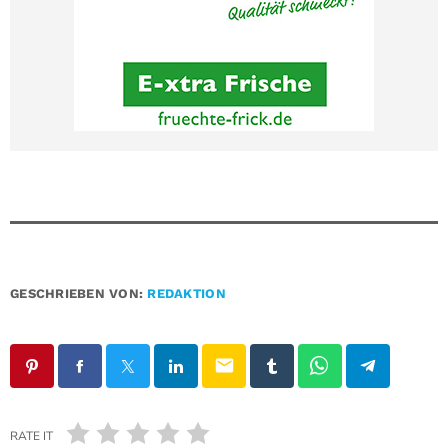
GESCHRIEBEN VON:
REDAKTION
email
RATE IT