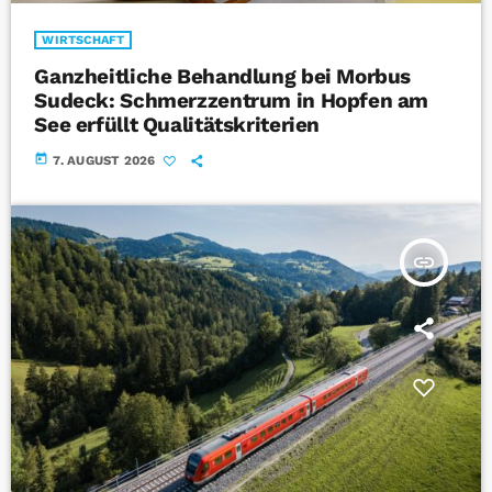
WIRTSCHAFT
Ganzheitliche Behandlung bei Morbus
Sudeck: Schmerzzentrum in Hopfen am
See erfüllt Qualitätskriterien
today
7. AUGUST 2026
insert_link