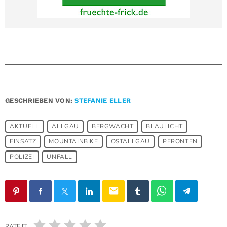
GESCHRIEBEN VON:
STEFANIE ELLER
AKTUELL
ALLGÄU
BERGWACHT
BLAULICHT
EINSATZ
MOUNTAINBIKE
OSTALLGÄU
PFRONTEN
POLIZEI
UNFALL
email
RATE IT