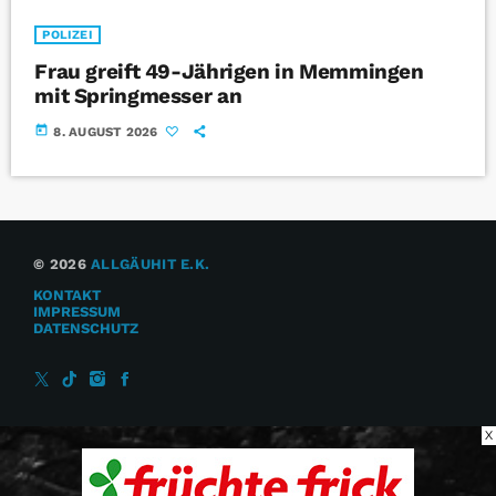
POLIZEI
Frau greift 49-Jährigen in Memmingen
mit Springmesser an
today
8. AUGUST 2026
© 2026
ALLGÄUHIT E.K.
KONTAKT
IMPRESSUM
DATENSCHUTZ
X