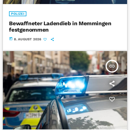
POLIZEI
Bewaffneter Ladendieb in Memmingen
festgenommen
today
8. AUGUST 2026
insert_link