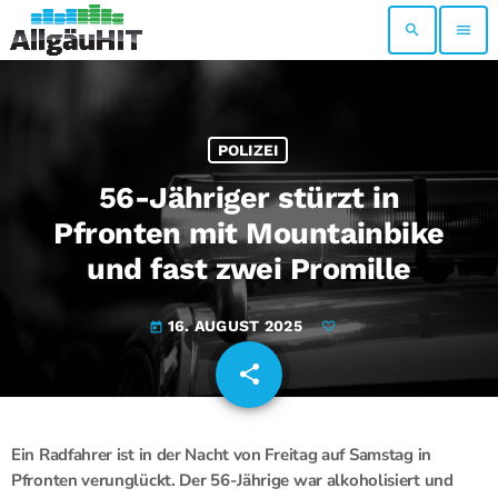
search
menu
POLIZEI
56-Jähriger stürzt in
Pfronten mit Mountainbike
und fast zwei Promille
16. AUGUST 2025
today
share
email
Ein Radfahrer ist in der Nacht von Freitag auf Samstag in
Pfronten verunglückt. Der 56-Jährige war alkoholisiert und