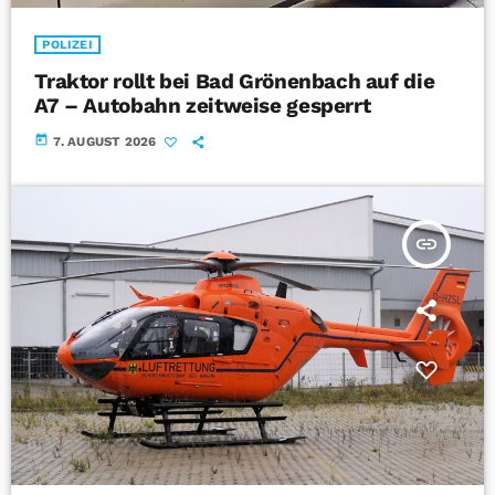
POLIZEI
Traktor rollt bei Bad Grönenbach auf die
A7 – Autobahn zeitweise gesperrt
today
7. AUGUST 2026
insert_link