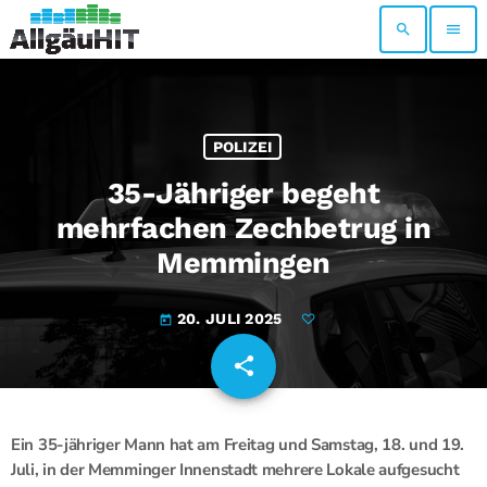
search
menu
POLIZEI
35-Jähriger begeht
mehrfachen Zechbetrug in
Memmingen
20. JULI 2025
today
share
email
Ein 35-jähriger Mann hat am Freitag und Samstag, 18. und 19.
Juli, in der Memminger Innenstadt mehrere Lokale aufgesucht