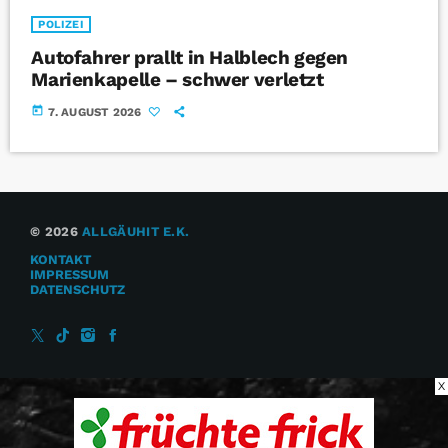
POLIZEI
Autofahrer prallt in Halblech gegen
Marienkapelle – schwer verletzt
today
7. AUGUST 2026
© 2026
ALLGÄUHIT E.K.
KONTAKT
IMPRESSUM
DATENSCHUTZ
X