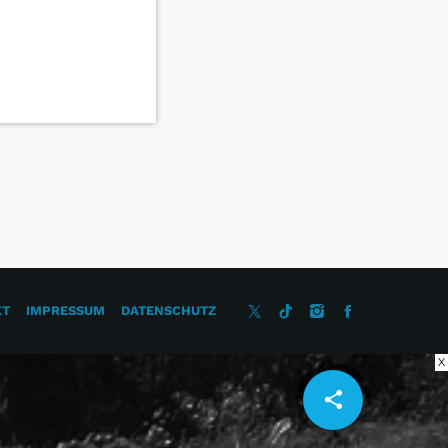
KT
IMPRESSUM
DATENSCHUTZ
X
share
email