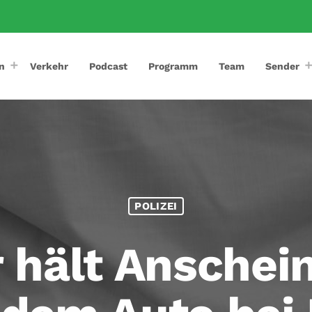
n
Verkehr
Podcast
Programm
Team
Sender
POLIZEI
r hält Anschei