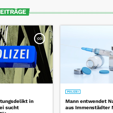
BEITRÄGE
insert_link
POLIZEI
tungsdelikt in
Mann entwendet Na
ei sucht
aus Immenstädter