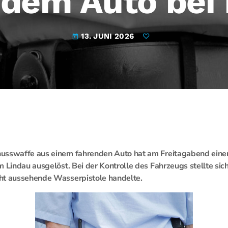
dem Auto bei
13. JUNI 2026
today
usswaffe aus einem fahrenden Auto hat am Freitagabend eine
 Lindau ausgelöst. Bei der Kontrolle des Fahrzeugs stellte sich
ht aussehende Wasserpistole handelte.