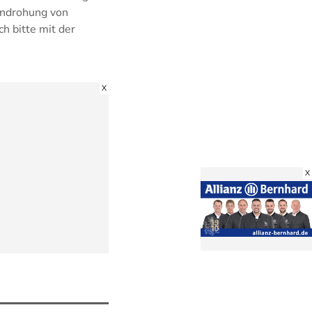
Androhung von
h bitte mit der
X
X