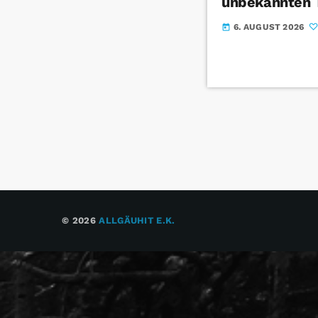
unbekannten 
6. AUGUST 2026
today
© 2026
ALLGÄUHIT E.K.