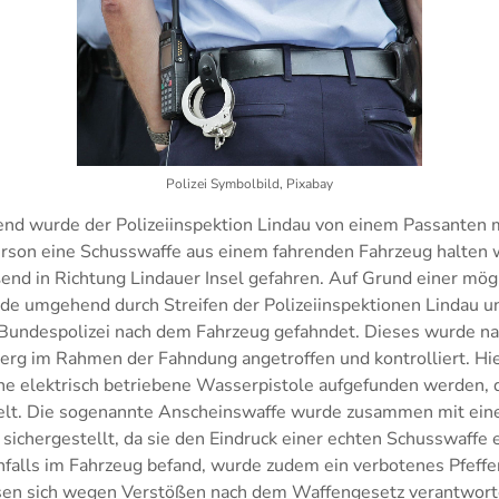
Polizei Symbolbild, Pixabay
nd wurde der Polizeiinspektion Lindau von einem Passanten m
Person eine Schusswaffe aus einem fahrenden Fahrzeug halten 
end in Richtung Lindauer Insel gefahren. Auf Grund einer mög
e umgehend durch Streifen der Polizeiinspektionen Lindau u
 Bundespolizei nach dem Fahrzeug gefahndet. Dieses wurde n
rg im Rahmen der Fahndung angetroffen und kontrolliert. Hie
ne elektrisch betriebene Wasserpistole aufgefunden werden, d
elt. Die sogenannte Anscheinswaffe wurde zusammen mit ei
sichergestellt, da sie den Eindruck einer echten Schusswaffe 
enfalls im Fahrzeug befand, wurde zudem ein verbotenes Pfeffer
en sich wegen Verstößen nach dem Waffengesetz verantwort