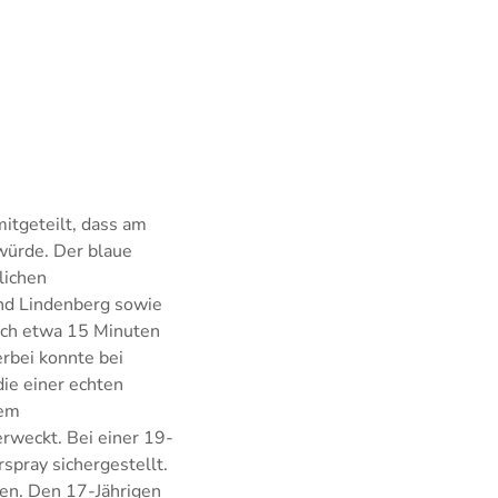
itgeteilt, dass am
würde. Der blaue
lichen
nd Lindenberg sowie
ach etwa 15 Minuten
rbei konnte bei
ie einer echten
nem
erweckt. Bei einer 19-
spray sichergestellt.
en. Den 17-Jährigen